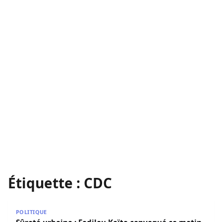
Étiquette :
CDC
Sûreté urbaine : Fadilou Keïta convoqué ce matin
POLITIQUE