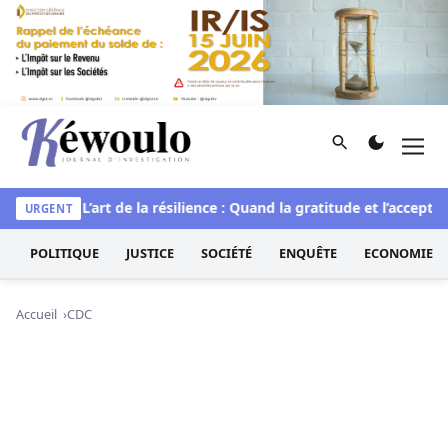
Aller au contenu
Rechercher
Men
Kéwoulo, le premier site d'information et d'investigation d
rituelle
L’art de la résilience : Quand la gratitude et l’acceptat
URGENT
POLITIQUE
JUSTICE
SOCIÉTÉ
ENQUÊTE
ECONOMIE
Accueil
CDC