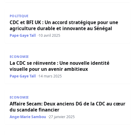
CDC et BFI UK : Un accord stratégique pour une agricult
POLITIQUE
CDC et BFI UK : Un accord stratégique pour une
agriculture durable et innovante au Sénégal
Pape Gaye Tall
10 avril 2025
La CDC se réinvente : Une nouvelle identité visuelle pour
ECONOMIE
La CDC se réinvente : Une nouvelle identité
visuelle pour un avenir ambitieux
Pape Gaye Tall
14 mars 2025
Affaire Secam: Deux anciens DG de la CDC au cœur du sca
ECONOMIE
Affaire Secam: Deux anciens DG de la CDC au cœur
du scandale financier
Ange-Marie Sambou
27 janvier 2025
Scandale financier à la CDC : deux anciens DG impliqués d