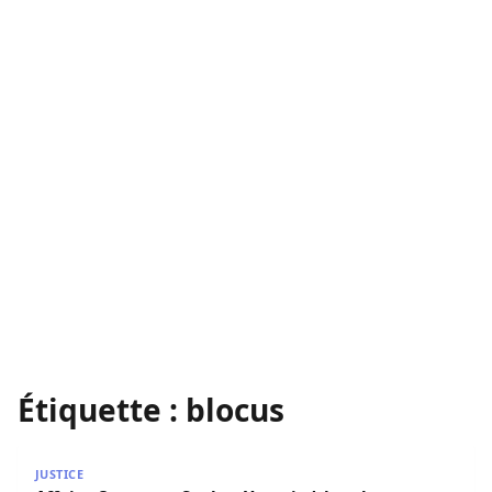
Étiquette :
blocus
Affaire Ousmane Sonko : Yewwi n’abandonne son appel à le
JUSTICE