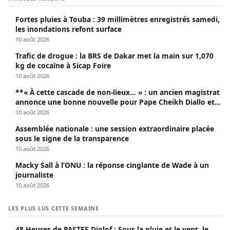
Fortes pluies à Touba : 39 millimètres enregistrés samedi,
les inondations refont surface
10 août 2026
Trafic de drogue : la BRS de Dakar met la main sur 1,070
kg de cocaïne à Sicap Foire
10 août 2026
**« À cette cascade de non-lieux… » : un ancien magistrat
annonce une bonne nouvelle pour Pape Cheikh Diallo et
Cie**
10 août 2026
Assemblée nationale : une session extraordinaire placée
sous le signe de la transparence
10 août 2026
Macky Sall à l’ONU : la réponse cinglante de Wade à un
journaliste
10 août 2026
LES PLUS LUS CETTE SEMAINE
48 Heures de PASTEF Djolof : Sous la pluie et le vent, le