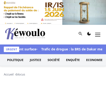
Aller au contenu
Rechercher
Men
Kéwoulo, le premier site d'information et d'investigation d
ations refont surface
Trafic de drogue : la BRS de Dakar met la
URGENT
POLITIQUE
JUSTICE
SOCIÉTÉ
ENQUÊTE
ECONOMIE
Accueil
blocus