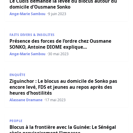
Le Cudis demande la levée du blocus autour du
domicile d’Ousmane Sonko
Ange-Marie Sambou
9 juin 2023
Présence des forces de l’ordre chez Ousmane SONKO, A
FAITS DIVERS & INSOLITES
Présence des forces de l’ordre chez Ousmane
SONKO, Antoine DIOME explique…
Ange-Marie Sambou
30 mai 2023
Ziguinchor : Le blocus au domicile de Sonko pas encore le
ENQUÊTE
Ziguinchor : Le blocus au domicile de Sonko pas
encore levé, FDS et jeunes au repos après des
heures d’hostilités
Alassane Dramane
17 mai 2023
Blocus à la frontière avec la Guinée: Le Sénégal règle pr
PEOPLE
Blocus à la frontière avec la Guinée: Le Sénégal