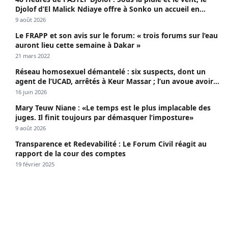
Djolof d’El Malick Ndiaye offre à Sonko un accueil en
apothéose
9 août 2026
Le FRAPP et son avis sur le forum: « trois forums sur l’eau
auront lieu cette semaine à Dakar »
21 mars 2022
Réseau homosexuel démantelé : six suspects, dont un
agent de l’UCAD, arrêtés à Keur Massar ; l’un avoue avoir
propagé le VIH depuis 2018
16 juin 2026
Mary Teuw Niane : «Le temps est le plus implacable des
juges. Il finit toujours par démasquer l’imposture»
9 août 2026
Transparence et Redevabilité : Le Forum Civil réagit au
rapport de la cour des comptes
19 février 2025