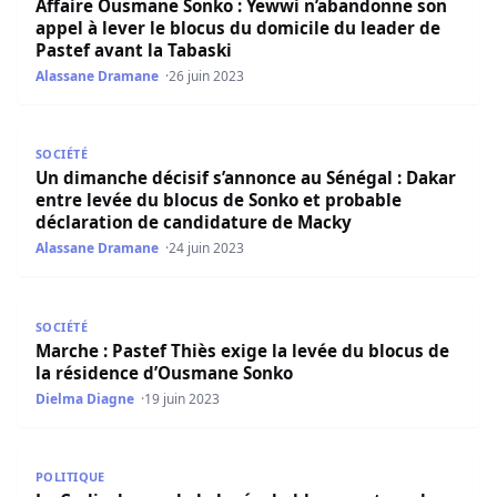
Affaire Ousmane Sonko : Yewwi n’abandonne son
appel à lever le blocus du domicile du leader de
Pastef avant la Tabaski
Alassane Dramane
26 juin 2023
Un dimanche décisif s’annonce au Sénégal : Dakar entre 
SOCIÉTÉ
Un dimanche décisif s’annonce au Sénégal : Dakar
entre levée du blocus de Sonko et probable
déclaration de candidature de Macky
Alassane Dramane
24 juin 2023
Marche : Pastef Thiès exige la levée du blocus de la ré
SOCIÉTÉ
Marche : Pastef Thiès exige la levée du blocus de
la résidence d’Ousmane Sonko
Dielma Diagne
19 juin 2023
Le Cudis demande la levée du blocus autour du domicil
POLITIQUE