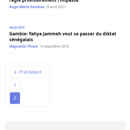
règle provisoirement l’impasse
Ange-Marie Sambou
9 avril 2021
Gambie: Yahya Jammeh veut se passer du diktat sénégala
ENQUÊTE
Gambie: Yahya Jammeh veut se passer du diktat
sénégalais
Maguette Thiam
5 novembre 2016
← Précédent
1
2