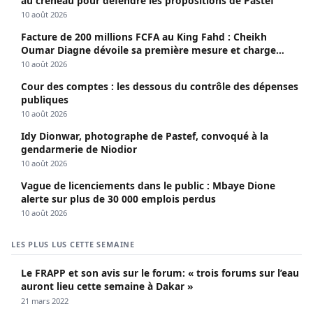
au créneau pour défendre les propositions de Pastef
10 août 2026
Facture de 200 millions FCFA au King Fahd : Cheikh
Oumar Diagne dévoile sa première mesure et charge
Diomaye et Cie
10 août 2026
Cour des comptes : les dessous du contrôle des dépenses
publiques
10 août 2026
Idy Dionwar, photographe de Pastef, convoqué à la
gendarmerie de Niodior
10 août 2026
Vague de licenciements dans le public : Mbaye Dione
alerte sur plus de 30 000 emplois perdus
10 août 2026
LES PLUS LUS CETTE SEMAINE
Le FRAPP et son avis sur le forum: « trois forums sur l’eau
auront lieu cette semaine à Dakar »
21 mars 2022