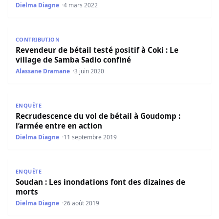
Dielma Diagne
4 mars 2022
Revendeur de bétail testé positif à Coki : Le village de S
CONTRIBUTION
Revendeur de bétail testé positif à Coki : Le
village de Samba Sadio confiné
Alassane Dramane
3 juin 2020
Recrudescence du vol de bétail à Goudomp : l’armée entr
ENQUÊTE
Recrudescence du vol de bétail à Goudomp :
l’armée entre en action
Dielma Diagne
11 septembre 2019
Soudan : Les inondations font des dizaines de morts
ENQUÊTE
Soudan : Les inondations font des dizaines de
morts
Dielma Diagne
26 août 2019