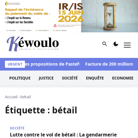
Aller au contenu
Rechercher
Men
Kéwoulo, le premier site d'information et d'investigation d
éfendre les propositions de Pastef
Facture de 200 millions F
URGENT
POLITIQUE
JUSTICE
SOCIÉTÉ
ENQUÊTE
ECONOMIE
Accueil
bétail
Étiquette :
bétail
Lutte contre le vol de bétail : La gendarmerie installe 3 b
SOCIÉTÉ
Lutte contre le vol de bétail : La gendarmerie