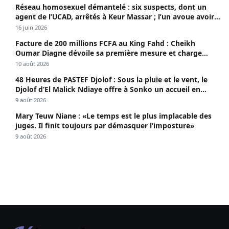
Réseau homosexuel démantelé : six suspects, dont un
agent de l’UCAD, arrêtés à Keur Massar ; l’un avoue avoir
propagé le VIH depuis 2018
16 juin 2026
Facture de 200 millions FCFA au King Fahd : Cheikh
Oumar Diagne dévoile sa première mesure et charge
Diomaye et Cie
10 août 2026
48 Heures de PASTEF Djolof : Sous la pluie et le vent, le
Djolof d’El Malick Ndiaye offre à Sonko un accueil en
apothéose
9 août 2026
Mary Teuw Niane : «Le temps est le plus implacable des
juges. Il finit toujours par démasquer l’imposture»
9 août 2026