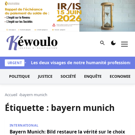
Aller au contenu
Rechercher
Men
Kéwoulo, le premier site d'information et d'investigation d
si blanchi
Les deux visages de notre humanité professionnelle 
URGENT
POLITIQUE
JUSTICE
SOCIÉTÉ
ENQUÊTE
ECONOMIE
Accueil
bayern munich
Étiquette :
bayern munich
Bayern Munich: Bild restaure la vérité sur le choix fort d
INTERNATIONAL
Bayern Munich: Bild restaure la vérité sur le choix