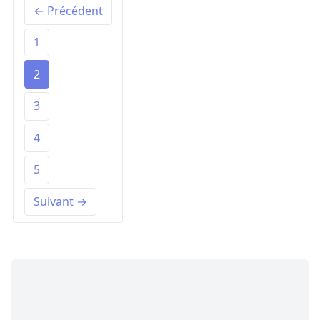
← Précédent
1
2
3
4
5
Suivant →