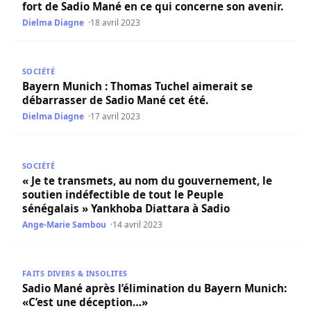
fort de Sadio Mané en ce qui concerne son avenir.
Dielma Diagne
18 avril 2023
Bayern Munich : Thomas Tuchel aimerait se débarrasser 
SOCIÉTÉ
Bayern Munich : Thomas Tuchel aimerait se
débarrasser de Sadio Mané cet été.
Dielma Diagne
17 avril 2023
« Je te transmets, au nom du gouvernement, le soutien in
SOCIÉTÉ
« Je te transmets, au nom du gouvernement, le
soutien indéfectible de tout le Peuple
sénégalais » Yankhoba Diattara à Sadio
Ange-Marie Sambou
14 avril 2023
Sadio Mané après l’élimination du Bayern Munich: «C’est
FAITS DIVERS & INSOLITES
Sadio Mané après l’élimination du Bayern Munich:
«C’est une déception…»