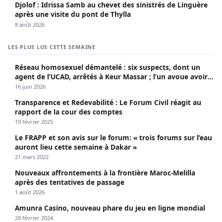
Djolof : Idrissa Samb au chevet des sinistrés de Linguère
après une visite du pont de Thylla
8 août 2026
LES PLUS LUS CETTE SEMAINE
Réseau homosexuel démantelé : six suspects, dont un
agent de l’UCAD, arrêtés à Keur Massar ; l’un avoue avoir
propagé le VIH depuis 2018
16 juin 2026
Transparence et Redevabilité : Le Forum Civil réagit au
rapport de la cour des comptes
19 février 2025
Le FRAPP et son avis sur le forum: « trois forums sur l’eau
auront lieu cette semaine à Dakar »
21 mars 2022
Nouveaux affrontements à la frontière Maroc-Melilla
après des tentatives de passage
1 août 2026
Amunra Casino, nouveau phare du jeu en ligne mondial
28 février 2024