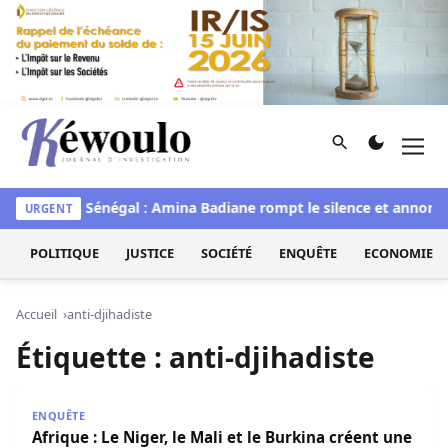
Aller au contenu
Rechercher
Men
Kéwoulo, le premier site d'information et d'investigation d
waye
Miss Sénégal : Amina Badiane rompt le silence et annonce
URGENT
POLITIQUE
JUSTICE
SOCIÉTÉ
ENQUÊTE
ECONOMIE
Accueil
anti-djihadiste
Étiquette :
anti-djihadiste
Afrique : Le Niger, le Mali et le Burkina créent une force a
ENQUÊTE
Afrique : Le Niger, le Mali et le Burkina créent une