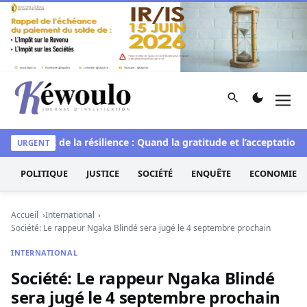
Aller au contenu
Rechercher
Men
Kéwoulo, le premier site d'information et d'investigation d
le
L’art de la résilience : Quand la gratitude et l’acceptation t
URGENT
POLITIQUE
JUSTICE
SOCIÉTÉ
ENQUÊTE
ECONOMIE
Accueil
International
Société: Le rappeur Ngaka Blindé sera jugé le 4 septembre prochain
INTERNATIONAL
Société: Le rappeur Ngaka Blindé
sera jugé le 4 septembre prochain