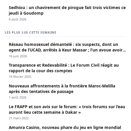
Sedhiou : un chavirement de pirogue fait trois victimes ce
jeudi à Goudomp
6 août 2026
LES PLUS LUS CETTE SEMAINE
Réseau homosexuel démantelé : six suspects, dont un
agent de l’UCAD, arrêtés à Keur Massar ; l’un avoue avoir
propagé le VIH depuis 2018
16 juin 2026
Transparence et Redevabilité : Le Forum Civil réagit au
rapport de la cour des comptes
19 février 2025
Nouveaux affrontements à la frontière Maroc-Melilla
après des tentatives de passage
1 août 2026
Le FRAPP et son avis sur le forum: « trois forums sur l’eau
auront lieu cette semaine à Dakar »
21 mars 2022
Amunra Casino, nouveau phare du jeu en ligne mondial