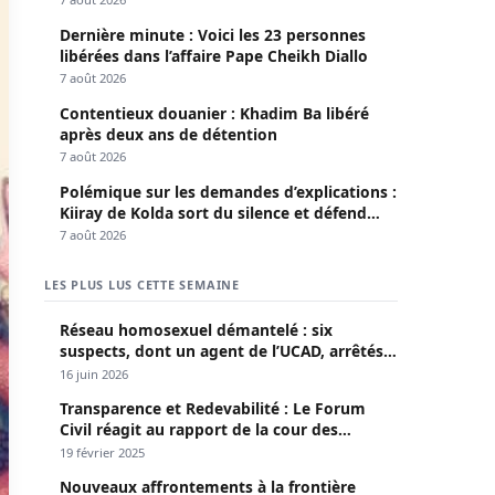
Dernière minute : Voici les 23 personnes
libérées dans l’affaire Pape Cheikh Diallo
7 août 2026
Contentieux douanier : Khadim Ba libéré
après deux ans de détention
7 août 2026
Polémique sur les demandes d’explications :
Kiiray de Kolda sort du silence et défend
Mamadou Lamine Dianté
7 août 2026
LES PLUS LUS CETTE SEMAINE
Réseau homosexuel démantelé : six
suspects, dont un agent de l’UCAD, arrêtés à
Keur Massar ; l’un avoue avoir propagé le
16 juin 2026
VIH depuis 2018
Transparence et Redevabilité : Le Forum
Civil réagit au rapport de la cour des
comptes
19 février 2025
Nouveaux affrontements à la frontière