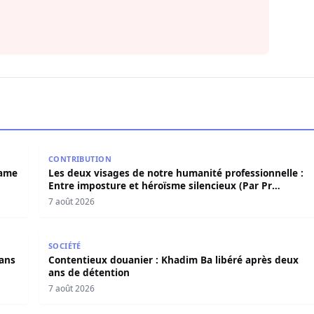
 Birame Bigué Ndiaye aussi blanchi
Les deux visages de notre humanité professionnelle
CONTRIBUTION
rame
Les deux visages de notre humanité professionnelle :
Entre imposture et héroïsme silencieux (Par Pr
Moussa Seydi)
7 août 2026
s dans l’affaire Pape Cheikh Diallo
Contentieux douanier : Khadim Ba libéré après deux
SOCIÉTÉ
dans
Contentieux douanier : Khadim Ba libéré après deux
ans de détention
7 août 2026