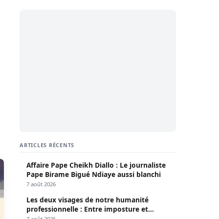
ARTICLES RÉCENTS
Affaire Pape Cheikh Diallo : Le journaliste
Pape Birame Bigué Ndiaye aussi blanchi
7 août 2026
Les deux visages de notre humanité
professionnelle : Entre imposture et
héroïsme silencieux (Par Pr Moussa Seydi)
7 août 2026