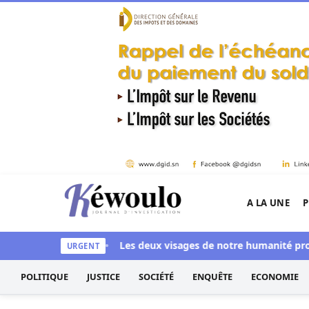
Aller au contenu
A LA UNE
P
Kéwoulo, le premier site d'information et d'inves
aye aussi blanchi
Les deux visages de notre humanité professio
URGENT
POLITIQUE
JUSTICE
SOCIÉTÉ
ENQUÊTE
ECONOMIE