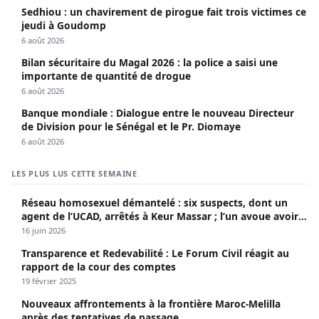
Sedhiou : un chavirement de pirogue fait trois victimes ce
jeudi à Goudomp
6 août 2026
Bilan sécuritaire du Magal 2026 : la police a saisi une
importante de quantité de drogue
6 août 2026
Banque mondiale : Dialogue entre le nouveau Directeur
de Division pour le Sénégal et le Pr. Diomaye
6 août 2026
LES PLUS LUS CETTE SEMAINE
Réseau homosexuel démantelé : six suspects, dont un
agent de l’UCAD, arrêtés à Keur Massar ; l’un avoue avoir
propagé le VIH depuis 2018
16 juin 2026
Transparence et Redevabilité : Le Forum Civil réagit au
rapport de la cour des comptes
19 février 2025
Nouveaux affrontements à la frontière Maroc-Melilla
après des tentatives de passage