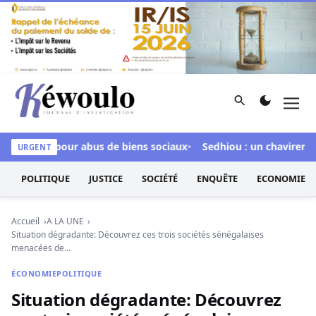
Aller au contenu
Rechercher
Men
Kéwoulo, le premier site d'information et d'investigation d
nculpée pour abus de biens sociaux
Sedhiou : un chavirement d
URGENT
POLITIQUE
JUSTICE
SOCIÉTÉ
ENQUÊTE
ECONOMIE
Accueil
A LA UNE
Situation dégradante: Découvrez ces trois sociétés sénégalaises
menacées de…
ÉCONOMIE
POLITIQUE
Situation dégradante: Découvrez