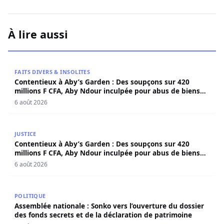
À lire aussi
Contentieux à Aby’s Garden : Des soupçons sur 420 milli
FAITS DIVERS & INSOLITES
Contentieux à Aby’s Garden : Des soupçons sur 420
millions F CFA, Aby Ndour inculpée pour abus de biens
sociaux
6 août 2026
Contentieux à Aby’s Garden : Des soupçons sur 420 milli
JUSTICE
Contentieux à Aby’s Garden : Des soupçons sur 420
millions F CFA, Aby Ndour inculpée pour abus de biens
sociaux
6 août 2026
Assemblée nationale : Sonko vers l’ouverture du dossier 
POLITIQUE
Assemblée nationale : Sonko vers l’ouverture du dossier
des fonds secrets et de la déclaration de patrimoine