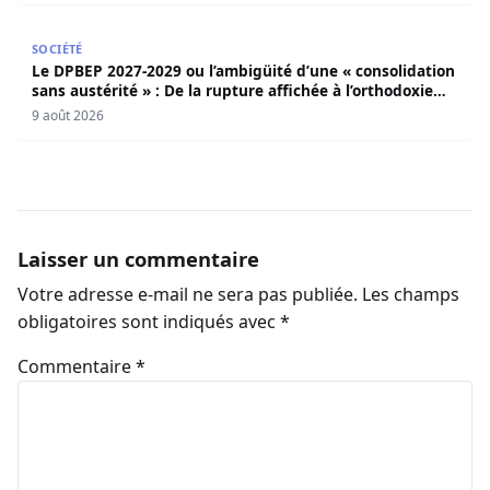
Le DPBEP 2027-2029 ou l’ambigüité d’une « consolidation s
SOCIÉTÉ
Le DPBEP 2027-2029 ou l’ambigüité d’une « consolidation
sans austérité » : De la rupture affichée à l’orthodoxie
budgétaire, une analyse critique de la trajectoire
9 août 2026
économique sénégalaise (Par Dr. Seydina Oumar Seye)
Laisser un commentaire
Votre adresse e-mail ne sera pas publiée.
Les champs
obligatoires sont indiqués avec
*
Commentaire
*