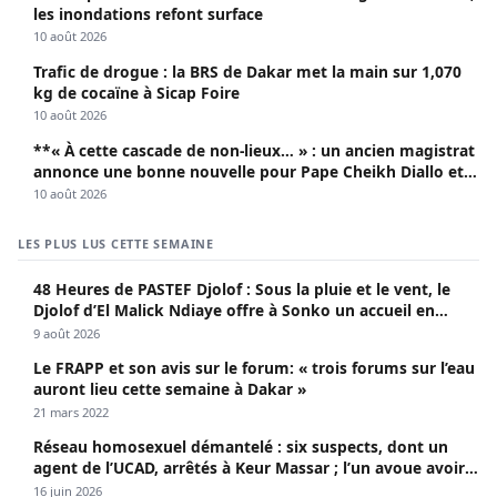
les inondations refont surface
10 août 2026
Trafic de drogue : la BRS de Dakar met la main sur 1,070
kg de cocaïne à Sicap Foire
10 août 2026
**« À cette cascade de non-lieux… » : un ancien magistrat
annonce une bonne nouvelle pour Pape Cheikh Diallo et
Cie**
10 août 2026
LES PLUS LUS CETTE SEMAINE
48 Heures de PASTEF Djolof : Sous la pluie et le vent, le
Djolof d’El Malick Ndiaye offre à Sonko un accueil en
apothéose
9 août 2026
Le FRAPP et son avis sur le forum: « trois forums sur l’eau
auront lieu cette semaine à Dakar »
21 mars 2022
Réseau homosexuel démantelé : six suspects, dont un
agent de l’UCAD, arrêtés à Keur Massar ; l’un avoue avoir
propagé le VIH depuis 2018
16 juin 2026