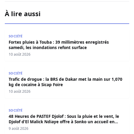
À lire aussi
Fortes pluies à Touba : 39 millimètres enregistrés samedi
SOCIÉTÉ
Fortes pluies à Touba : 39 millimètres enregistrés
samedi, les inondations refont surface
10 août 2026
Trafic de drogue : la BRS de Dakar met la main sur 1,070 
SOCIÉTÉ
Trafic de drogue : la BRS de Dakar met la main sur 1,070
kg de cocaïne à Sicap Foire
10 août 2026
48 Heures de PASTEF Djolof : Sous la pluie et le vent, le 
SOCIÉTÉ
48 Heures de PASTEF Djolof : Sous la pluie et le vent, le
Djolof d’El Malick Ndiaye offre à Sonko un accueil en
apothéose
9 août 2026