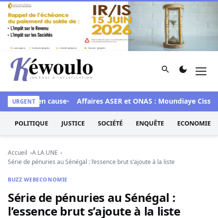
Aller au contenu
Rechercher
Men
Kéwoulo, le premier site d'information et d'investigation d
x 28 mis en cause
Affaires ASER et ONAS : Moundiaye Cissé pla
URGENT
POLITIQUE
JUSTICE
SOCIÉTÉ
ENQUÊTE
ECONOMIE
Accueil
A LA UNE
Série de pénuries au Sénégal : l’essence brut s’ajoute à la liste
BUZZ WEB
ECONOMIE
Série de pénuries au Sénégal :
l’essence brut s’ajoute à la liste