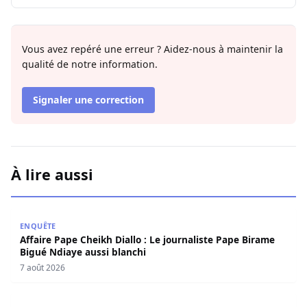
Vous avez repéré une erreur ? Aidez-nous à maintenir la
qualité de notre information.
Signaler une correction
À lire aussi
Affaire Pape Cheikh Diallo : Le journaliste Pape Birame B
ENQUÊTE
Affaire Pape Cheikh Diallo : Le journaliste Pape Birame
Bigué Ndiaye aussi blanchi
7 août 2026
Les deux visages de notre humanité professionnelle : Ent