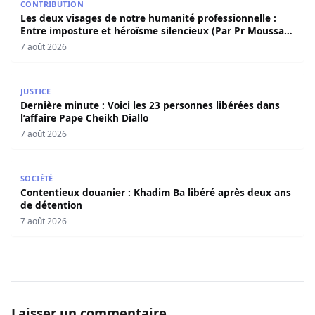
CONTRIBUTION
Les deux visages de notre humanité professionnelle :
Entre imposture et héroïsme silencieux (Par Pr Moussa
Seydi)
7 août 2026
Dernière minute : Voici les 23 personnes libérées dans l’a
JUSTICE
Dernière minute : Voici les 23 personnes libérées dans
l’affaire Pape Cheikh Diallo
7 août 2026
Contentieux douanier : Khadim Ba libéré après deux ans 
SOCIÉTÉ
Contentieux douanier : Khadim Ba libéré après deux ans
de détention
7 août 2026
Laisser un commentaire