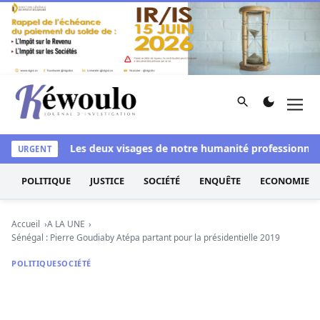
Aller au contenu
Rechercher
Men
Kéwoulo, le premier site d'information et d'investigation d
blanchi
Les deux visages de notre humanité professionnelle : E
URGENT
POLITIQUE
JUSTICE
SOCIÉTÉ
ENQUÊTE
ECONOMIE
Accueil
A LA UNE
Sénégal : Pierre Goudiaby Atépa partant pour la présidentielle 2019
POLITIQUE
SOCIÉTÉ