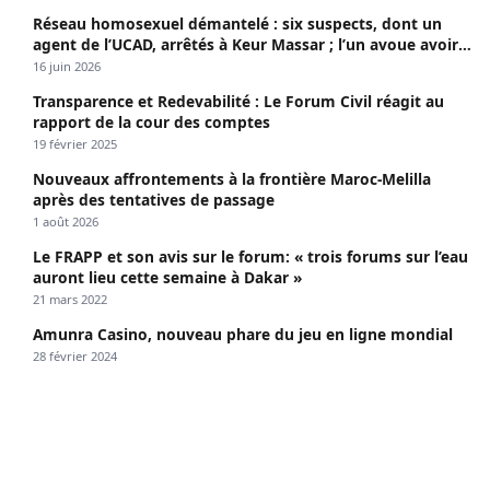
Réseau homosexuel démantelé : six suspects, dont un
agent de l’UCAD, arrêtés à Keur Massar ; l’un avoue avoir
propagé le VIH depuis 2018
16 juin 2026
Transparence et Redevabilité : Le Forum Civil réagit au
rapport de la cour des comptes
19 février 2025
Nouveaux affrontements à la frontière Maroc-Melilla
après des tentatives de passage
1 août 2026
Le FRAPP et son avis sur le forum: « trois forums sur l’eau
auront lieu cette semaine à Dakar »
21 mars 2022
Amunra Casino, nouveau phare du jeu en ligne mondial
28 février 2024