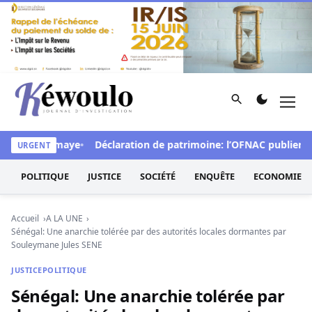
Aller au contenu
Rechercher
Men
Kéwoulo, le premier site d'information et d'investigation d
pelle Diomaye
Déclaration de patrimoine: l’OFNAC publiera ce lun
URGENT
POLITIQUE
JUSTICE
SOCIÉTÉ
ENQUÊTE
ECONOMIE
Accueil
A LA UNE
Sénégal: Une anarchie tolérée par des autorités locales dormantes par
Souleymane Jules SENE
JUSTICE
POLITIQUE
Sénégal: Une anarchie tolérée par