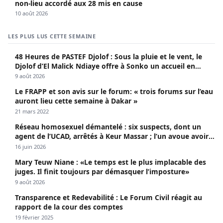
non-lieu accordé aux 28 mis en cause
10 août 2026
LES PLUS LUS CETTE SEMAINE
48 Heures de PASTEF Djolof : Sous la pluie et le vent, le
Djolof d’El Malick Ndiaye offre à Sonko un accueil en
apothéose
9 août 2026
Le FRAPP et son avis sur le forum: « trois forums sur l’eau
auront lieu cette semaine à Dakar »
21 mars 2022
Réseau homosexuel démantelé : six suspects, dont un
agent de l’UCAD, arrêtés à Keur Massar ; l’un avoue avoir
propagé le VIH depuis 2018
16 juin 2026
Mary Teuw Niane : «Le temps est le plus implacable des
juges. Il finit toujours par démasquer l’imposture»
9 août 2026
Transparence et Redevabilité : Le Forum Civil réagit au
rapport de la cour des comptes
19 février 2025