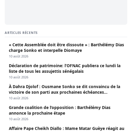
ARTICLES RÉCENTS
« Cette Assemblée doit être dissoute » : Barthélémy Dias
charge Sonko et interpelle Diomaye
10 août 2026
Déclaration de patrimoine: l’OFNAC publiera ce lundi la
liste de tous les assujettis sénégalais
10 août 2026
À Dahra Djolof : Ousmane Sonko se dit convaincu de la
victoire de son parti aux prochaines échéances
électorales.
10 août 2026
Grande coalition de l’opposition : Barthélémy Dias
annonce la prochaine étape
10 août 2026
Affaire Pape Cheikh Diallo : Mame Matar Guèye réagit au