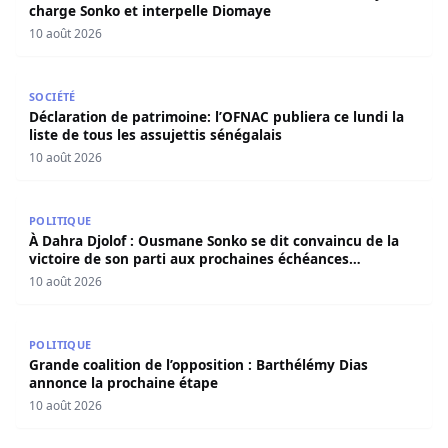
charge Sonko et interpelle Diomaye
10 août 2026
Déclaration de patrimoine: l’OFNAC publiera ce lundi la lis
SOCIÉTÉ
Déclaration de patrimoine: l’OFNAC publiera ce lundi la
liste de tous les assujettis sénégalais
10 août 2026
À Dahra Djolof : Ousmane Sonko se dit convaincu de la vi
POLITIQUE
À Dahra Djolof : Ousmane Sonko se dit convaincu de la
victoire de son parti aux prochaines échéances
électorales.
10 août 2026
Grande coalition de l’opposition : Barthélémy Dias annon
POLITIQUE
Grande coalition de l’opposition : Barthélémy Dias
annonce la prochaine étape
10 août 2026