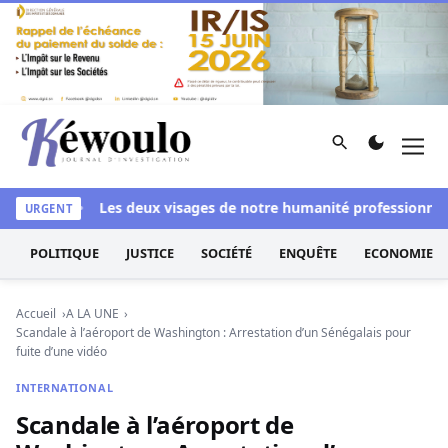
Aller au contenu
Rechercher
Men
Kéwoulo, le premier site d'information et d'investigation d
i blanchi
Les deux visages de notre humanité professionnelle :
URGENT
POLITIQUE
JUSTICE
SOCIÉTÉ
ENQUÊTE
ECONOMIE
Accueil
A LA UNE
Scandale à l’aéroport de Washington : Arrestation d’un Sénégalais pour
fuite d’une vidéo
INTERNATIONAL
Scandale à l’aéroport de