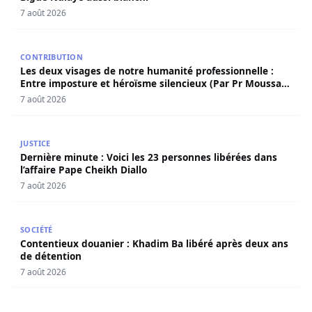
7 août 2026
Les deux visages de notre humanité professionnelle : Ent
CONTRIBUTION
Les deux visages de notre humanité professionnelle :
Entre imposture et héroïsme silencieux (Par Pr Moussa
Seydi)
7 août 2026
Dernière minute : Voici les 23 personnes libérées dans l’a
JUSTICE
Dernière minute : Voici les 23 personnes libérées dans
l’affaire Pape Cheikh Diallo
7 août 2026
Contentieux douanier : Khadim Ba libéré après deux ans 
SOCIÉTÉ
Contentieux douanier : Khadim Ba libéré après deux ans
de détention
7 août 2026