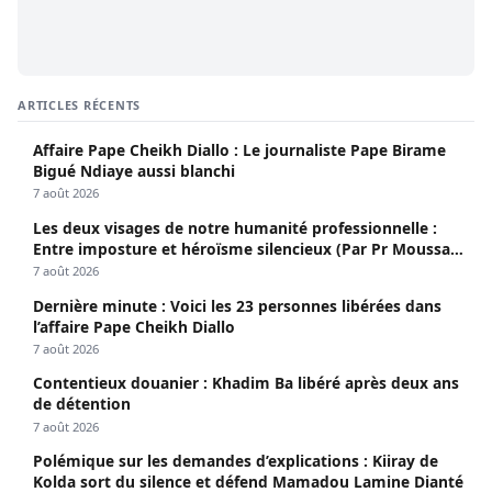
ARTICLES RÉCENTS
Affaire Pape Cheikh Diallo : Le journaliste Pape Birame
Bigué Ndiaye aussi blanchi
7 août 2026
Les deux visages de notre humanité professionnelle :
Entre imposture et héroïsme silencieux (Par Pr Moussa
Seydi)
7 août 2026
Dernière minute : Voici les 23 personnes libérées dans
l’affaire Pape Cheikh Diallo
7 août 2026
Contentieux douanier : Khadim Ba libéré après deux ans
de détention
7 août 2026
Polémique sur les demandes d’explications : Kiiray de
Kolda sort du silence et défend Mamadou Lamine Dianté