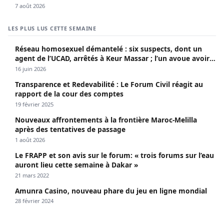
7 août 2026
LES PLUS LUS CETTE SEMAINE
Réseau homosexuel démantelé : six suspects, dont un
agent de l’UCAD, arrêtés à Keur Massar ; l’un avoue avoir
propagé le VIH depuis 2018
16 juin 2026
Transparence et Redevabilité : Le Forum Civil réagit au
rapport de la cour des comptes
19 février 2025
Nouveaux affrontements à la frontière Maroc-Melilla
après des tentatives de passage
1 août 2026
Le FRAPP et son avis sur le forum: « trois forums sur l’eau
auront lieu cette semaine à Dakar »
21 mars 2022
Amunra Casino, nouveau phare du jeu en ligne mondial
28 février 2024