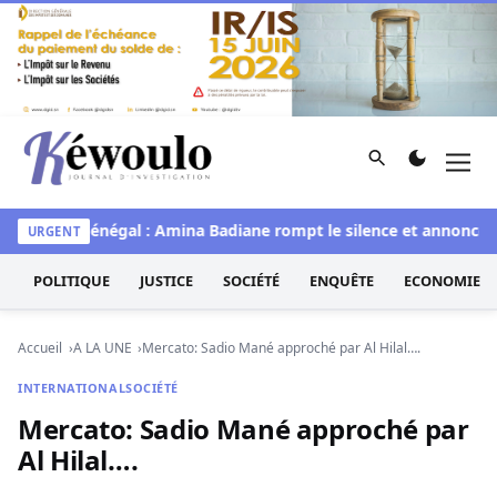
Aller au contenu
Rechercher
Men
Kéwoulo, le premier site d'information et d'investigation d
Miss Sénégal : Amina Badiane rompt le silence et annonce un
URGENT
POLITIQUE
JUSTICE
SOCIÉTÉ
ENQUÊTE
ECONOMIE
Accueil
A LA UNE
Mercato: Sadio Mané approché par Al Hilal….
INTERNATIONAL
SOCIÉTÉ
Mercato: Sadio Mané approché par
Al Hilal….