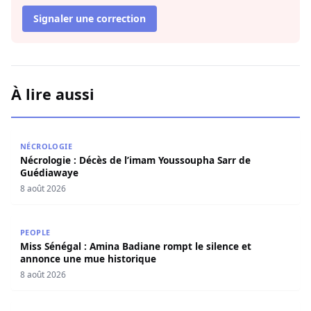
Signaler une correction
À lire aussi
Nécrologie : Décès de l’imam Youssoupha Sarr de Guédi
NÉCROLOGIE
Nécrologie : Décès de l’imam Youssoupha Sarr de
Guédiawaye
8 août 2026
Miss Sénégal : Amina Badiane rompt le silence et annon
PEOPLE
Miss Sénégal : Amina Badiane rompt le silence et
annonce une mue historique
8 août 2026
CAF : le Maroc, le Ghana et l’Égypte choisis pour accueill