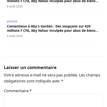
millions F CFA, Aby Ndour inculpée pour abus de biens
sociaux
6 août 2026
Contentieux à Aby’s Garden : Des soupçons sur 420 milli
JUSTICE
Contentieux à Aby’s Garden : Des soupçons sur 420
millions F CFA, Aby Ndour inculpée pour abus de biens
sociaux
6 août 2026
Laisser un commentaire
Votre adresse e-mail ne sera pas publiée.
Les champs
obligatoires sont indiqués avec
*
Commentaire
*