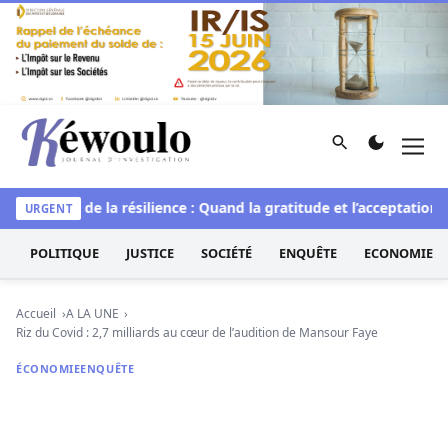
Aller au contenu
Rechercher
Men
Kéwoulo, le premier site d'information et d'investigation d
le
L’art de la résilience : Quand la gratitude et l’acceptation tr
URGENT
POLITIQUE
JUSTICE
SOCIÉTÉ
ENQUÊTE
ECONOMIE
Accueil
A LA UNE
Riz du Covid : 2,7 milliards au cœur de l’audition de Mansour Faye
ÉCONOMIE
ENQUÊTE