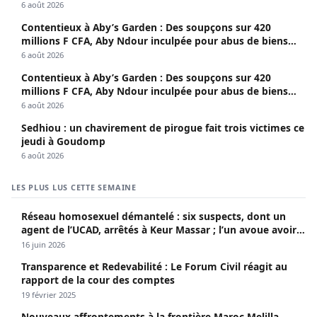
6 août 2026
Contentieux à Aby’s Garden : Des soupçons sur 420
millions F CFA, Aby Ndour inculpée pour abus de biens
sociaux
6 août 2026
Contentieux à Aby’s Garden : Des soupçons sur 420
millions F CFA, Aby Ndour inculpée pour abus de biens
sociaux
6 août 2026
Sedhiou : un chavirement de pirogue fait trois victimes ce
jeudi à Goudomp
6 août 2026
LES PLUS LUS CETTE SEMAINE
Réseau homosexuel démantelé : six suspects, dont un
agent de l’UCAD, arrêtés à Keur Massar ; l’un avoue avoir
propagé le VIH depuis 2018
16 juin 2026
Transparence et Redevabilité : Le Forum Civil réagit au
rapport de la cour des comptes
19 février 2025
Nouveaux affrontements à la frontière Maroc-Melilla