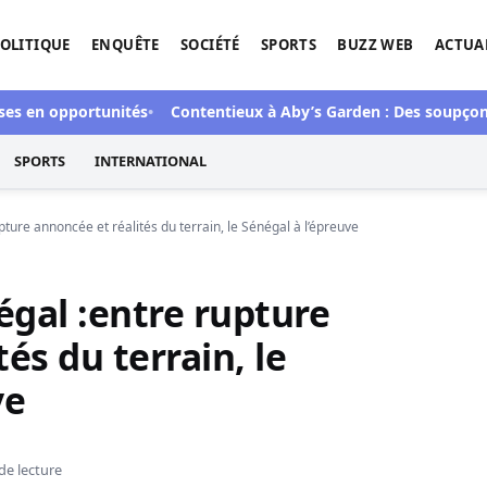
OLITIQUE
ENQUÊTE
SOCIÉTÉ
SPORTS
BUZZ WEB
ACTUA
tigation de l'Afrique.
n opportunités
Contentieux à Aby’s Garden : Des soupçons sur 4
SPORTS
INTERNATIONAL