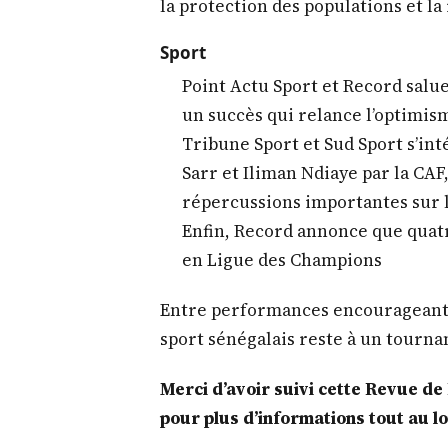
Société
Dans la rubrique société, L’Obs
emportée par un malaise à Daka
l’opinion publique.
Par ailleurs, Sud Quotidien et R
citoyenne, de la gouvernance loc
stabilisation sociale.
Les réalités sociales rappellent l’
la protection des populations et la
Sport
Point Actu Sport et Record salu
un succès qui relance l’optimism
Tribune Sport et Sud Sport s’int
Sarr et Iliman Ndiaye par la CAF