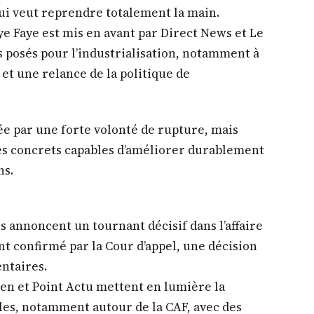
Yoor, Source A et L’Inter, reviennent sur le
tice, le patriotisme et la rupture. Le Premier
table pour tous les Sénégalais, tout en
la fin de l’impunité.
o est déjà en posture de campagne, tandis
ui veut reprendre totalement la main.
ye Faye est mis en avant par Direct News et Le
ts posés pour l’industrialisation, notamment à
 et une relance de la politique de
e par une forte volonté de rupture, mais