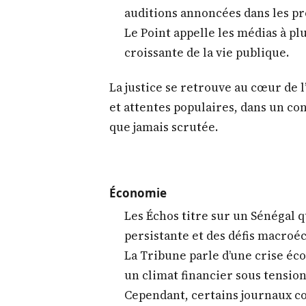
l’opinion attend désormais des ac
la gouvernance et la vie des citoye
Justice et affaires judiciaires
L’Évidence, Source A et Les Écho
Samuel Sarr, avec un blanchimen
qui suscite de nombreux comme
Dans le même temps, Le Quotidi
réactivation des dossiers sensi
auditions annoncées dans les pr
Le Point appelle les médias à plu
croissante de la vie publique.
La justice se retrouve au cœur de l
et attentes populaires, dans un cont
que jamais scrutée.