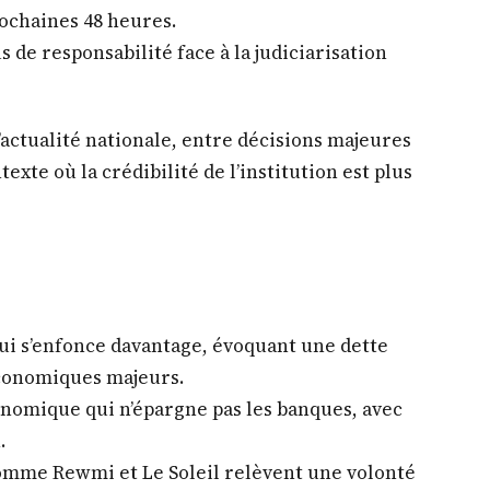
tes concrets capables d’améliorer durablement
ns.
s annoncent un tournant décisif dans l’affaire
t confirmé par la Cour d’appel, une décision
ntaires.
en et Point Actu mettent en lumière la
bles, notamment autour de la CAF, avec des
ochaines 48 heures.
s de responsabilité face à la judiciarisation
’actualité nationale, entre décisions majeures
exte où la crédibilité de l’institution est plus