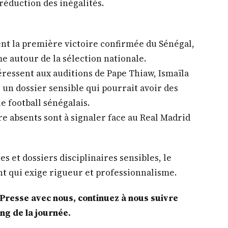
ervateur revient sur le drame de Halima Gadj,
r, une disparition qui a profondément ému
ewmi abordent la question de la responsabilité
ale et du rôle des institutions dans la
urgence de politiques publiques orientées vers
 réduction des inégalités.
ent la première victoire confirmée du Sénégal,
e autour de la sélection nationale.
éressent aux auditions de Pape Thiaw, Ismaïla
, un dossier sensible qui pourrait avoir des