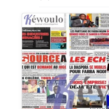
Accueil
A LA UNE
Revue presse Sénégal :entre rup
REVUE DE PRESSE
Revue presse Séné
annoncée et réalit
Sénégal à l’épreu
Pape Gaye Tall
28 janvier 2026
4 min 