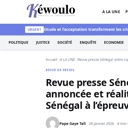
Aller au contenu
A LA UNE
P
Kéwoulo, le premier site d'information et d'inves
nce : Quand la gratitude et l’acceptation transforment les crises e
URGENT
POLITIQUE
JUSTICE
SOCIÉTÉ
ENQUÊTE
ECONOMIE