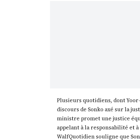
Bonjour et bienvenue sur Kéwoul
mercredi 28 janvier 2026 nous ex
enjeux majeurs et les révélations
sénégalaise. Restez avec nous po
Politique et Gouvernance
La presse nationale reste largeme
par l’activisme du Premier minist
orientations du régime du préside