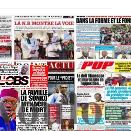
ture annoncée et réalités du terrain, le Sénégal à l’épreuve
gal :entre rupture
és du terrain, le
ve
de lecture