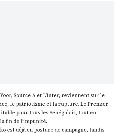
o. Dans cette revue de presse, en ce
plorons ensemble les sujets brûlants, les
 inédites qui rythment l’actualité
ur tout savoir, sans détour.
nt dominée par l’actualité politique marquée
re Ousmane Sonko et les premières grandes
nt Bassirou Diomaye Faye.