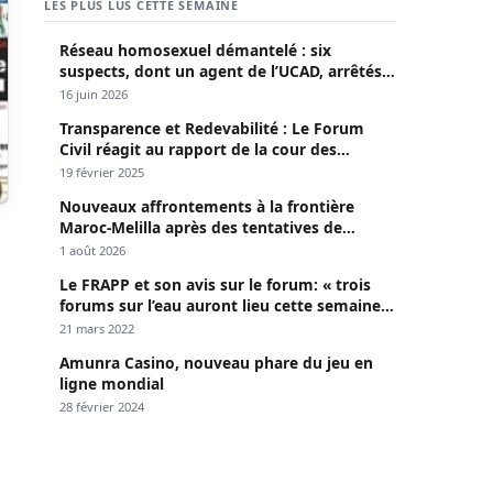
Contentieux à Aby’s Garden : Des soupçons
sur 420 millions F CFA, Aby Ndour inculpée
pour abus de biens sociaux
6 août 2026
Contentieux à Aby’s Garden : Des soupçons
sur 420 millions F CFA, Aby Ndour inculpée
pour abus de biens sociaux
6 août 2026
Sedhiou : un chavirement de pirogue fait
trois victimes ce jeudi à Goudomp
6 août 2026
LES PLUS LUS CETTE SEMAINE
Réseau homosexuel démantelé : six
suspects, dont un agent de l’UCAD, arrêtés à
Keur Massar ; l’un avoue avoir propagé le
16 juin 2026
VIH depuis 2018
Transparence et Redevabilité : Le Forum
Civil réagit au rapport de la cour des
comptes
19 février 2025
Nouveaux affrontements à la frontière