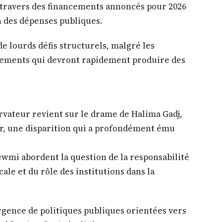
qui s’enfonce davantage, évoquant une dette
économiques majeurs.
onomique qui n’épargne pas les banques, avec
.
omme Rewmi et Le Soleil relèvent une volonté
travers des financements annoncés pour 2026
n des dépenses publiques.
de lourds défis structurels, malgré les
cements qui devront rapidement produire des