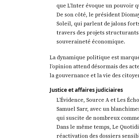
Plusieurs quotidiens, dont Yoor-
discours de Sonko axé sur la jus
ministre promet une justice équi
appelant à la responsabilité et à 
WalfQuotidien souligne que Sonk
que L’Inter évoque un pouvoir q
De son côté, le président Dioma
Soleil, qui parlent de jalons for
travers des projets structurants
souveraineté économique.
La dynamique politique est marqué