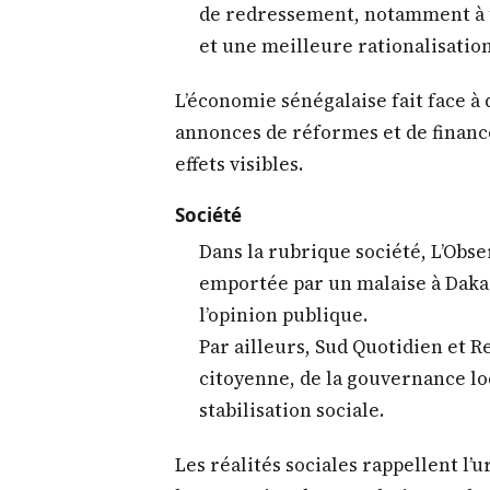
Économie
Les Échos titre sur un Sénégal 
persistante et des défis macro
La Tribune parle d’une crise éc
un climat financier sous tension
Cependant, certains journaux c
de redressement, notamment à 
et une meilleure rationalisatio
L’économie sénégalaise fait face à 
annonces de réformes et de finan
effets visibles.