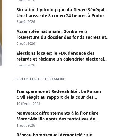
Situation hydrologique du fleuve Sénégal :
Une hausse de 8 cm en 24 heures à Podor
6 août 2026
Assemblée nationale : Sonko vers
l’ouverture du dossier des fonds secrets et
de la déclaration de patrimoine
6 août 2026
Elections locales: le FDR dénonce des
retards et réclame un calendrier électoral
clair
6 août 2026
LES PLUS LUS CETTE SEMAINE
Transparence et Redevabilité : Le Forum
Civil réagit au rapport de la cour des
comptes
19 février 2025
Nouveaux affrontements à la frontière
Maroc-Melilla après des tentatives de
passage
1 août 2026
Réseau homosexuel démantelé : six