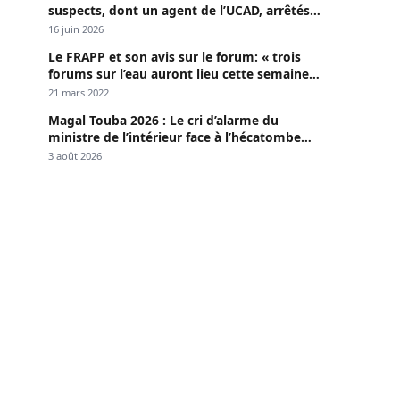
suspects, dont un agent de l’UCAD, arrêtés à
Keur Massar ; l’un avoue avoir propagé le
16 juin 2026
VIH depuis 2018
Le FRAPP et son avis sur le forum: « trois
forums sur l’eau auront lieu cette semaine à
Dakar »
21 mars 2022
Magal Touba 2026 : Le cri d’alarme du
ministre de l’intérieur face à l’hécatombe
routière
3 août 2026