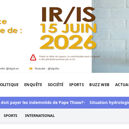
OLITIQUE
ENQUÊTE
SOCIÉTÉ
SPORTS
BUZZ WEB
ACTUA
tigation de l'Afrique.
ayer les indemnités de Pape Thiaw?
Situation hydrologique du 
SPORTS
INTERNATIONAL