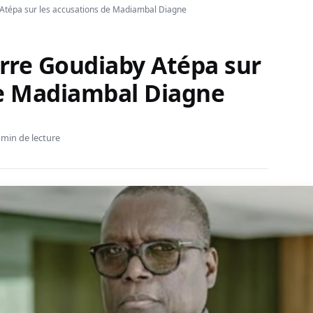
 Atépa sur les accusations de Madiambal Diagne
erre Goudiaby Atépa sur
de Madiambal Diagne
 min de lecture