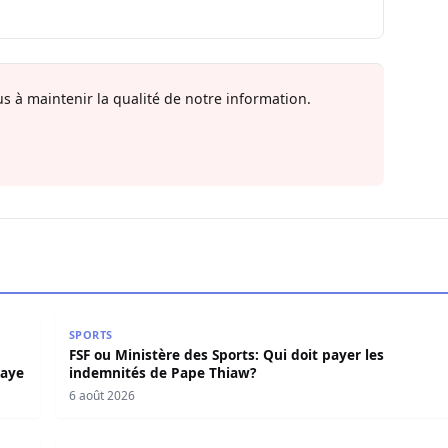
s à maintenir la qualité de notre information.
ecteur de Division pour le Sénégal et le Pr. Diomaye
FSF ou Ministère des Sports: Qui doit payer les ind
SPORTS
FSF ou Ministère des Sports: Qui doit payer les
maye
indemnités de Pape Thiaw?
6 août 2026
 hausse de 8 cm en 24 heures à Podor
Assemblée nationale : Sonko vers l’ouverture du dos