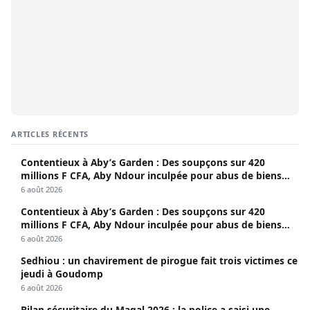
ARTICLES RÉCENTS
Contentieux à Aby’s Garden : Des soupçons sur 420
millions F CFA, Aby Ndour inculpée pour abus de biens
sociaux
6 août 2026
Contentieux à Aby’s Garden : Des soupçons sur 420
millions F CFA, Aby Ndour inculpée pour abus de biens
sociaux
6 août 2026
Sedhiou : un chavirement de pirogue fait trois victimes ce
jeudi à Goudomp
6 août 2026
Bilan sécuritaire du Magal 2026 : la police a saisi une