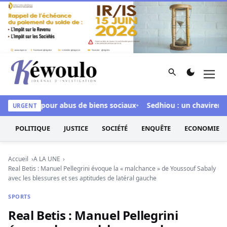
Aller au contenu
Rechercher
Men
Kéwoulo, le premier site d'information et d'investigation d
nculpée pour abus de biens sociaux
Sedhiou : un chavirement d
URGENT
POLITIQUE
JUSTICE
SOCIÉTÉ
ENQUÊTE
ECONOMIE
Accueil
A LA UNE
Real Betis : Manuel Pellegrini évoque la « malchance » de Youssouf Sabaly
avec les blessures et ses aptitudes de latéral gauche
SPORTS
Real Betis : Manuel Pellegrini