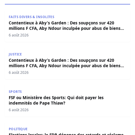
Contentieux à Aby’s Garden : Des soupçons sur 420 milli
FAITS DIVERS & INSOLITES
Contentieux à Aby’s Garden : Des soupçons sur 420
millions F CFA, Aby Ndour inculpée pour abus de biens
sociaux
6 août 2026
Contentieux à Aby’s Garden : Des soupçons sur 420 milli
JUSTICE
Contentieux à Aby’s Garden : Des soupçons sur 420
millions F CFA, Aby Ndour inculpée pour abus de biens
sociaux
6 août 2026
FSF ou Ministère des Sports: Qui doit payer les indemnit
SPORTS
FSF ou Ministère des Sports: Qui doit payer les
indemnités de Pape Thiaw?
6 août 2026
Elections locales: le FDR dénonce des retards et réclame u
POLITIQUE
Elections locales: le FDR dénonce des retards et réclame