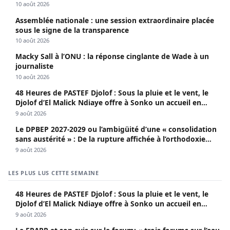
Cie**
10 août 2026
Assemblée nationale : une session extraordinaire placée
sous le signe de la transparence
10 août 2026
Macky Sall à l’ONU : la réponse cinglante de Wade à un
journaliste
10 août 2026
48 Heures de PASTEF Djolof : Sous la pluie et le vent, le
Djolof d’El Malick Ndiaye offre à Sonko un accueil en
apothéose
9 août 2026
Le DPBEP 2027-2029 ou l’ambigüité d’une « consolidation
sans austérité » : De la rupture affichée à l’orthodoxie
budgétaire, une analyse critique de la trajectoire
9 août 2026
économique sénégalaise (Par Dr. Seydina Oumar Seye)
LES PLUS LUS CETTE SEMAINE
48 Heures de PASTEF Djolof : Sous la pluie et le vent, le
Djolof d’El Malick Ndiaye offre à Sonko un accueil en
apothéose
9 août 2026