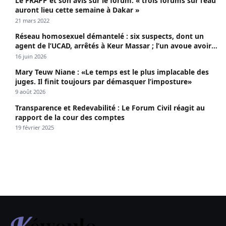
Le FRAPP et son avis sur le forum: « trois forums sur l’eau
auront lieu cette semaine à Dakar »
21 mars 2022
Réseau homosexuel démantelé : six suspects, dont un
agent de l’UCAD, arrêtés à Keur Massar ; l’un avoue avoir
propagé le VIH depuis 2018
16 juin 2026
Mary Teuw Niane : «Le temps est le plus implacable des
juges. Il finit toujours par démasquer l’imposture»
9 août 2026
Transparence et Redevabilité : Le Forum Civil réagit au
rapport de la cour des comptes
19 février 2025