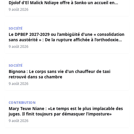
Djolof d’El Malick Ndiaye offre à Sonko un accueil en
apothéose
9 août 2026
Le DPBEP 2027-2029 ou l’ambigüité d’une « consolidation s
SOCIÉTÉ
Le DPBEP 2027-2029 ou l’ambigüité d’une « consolidation
sans austérité » : De la rupture affichée à l’orthodoxie
budgétaire, une analyse critique de la trajectoire
9 août 2026
économique sénégalaise (Par Dr. Seydina Oumar Seye)
Bignona : Le corps sans vie d’un chauffeur de taxi retro
SOCIÉTÉ
Bignona : Le corps sans vie d’un chauffeur de taxi
retrouvé dans sa chambre
9 août 2026
Mary Teuw Niane : «Le temps est le plus implacable des ju
CONTRIBUTION
Mary Teuw Niane : «Le temps est le plus implacable des
juges. Il finit toujours par démasquer l’imposture»
9 août 2026