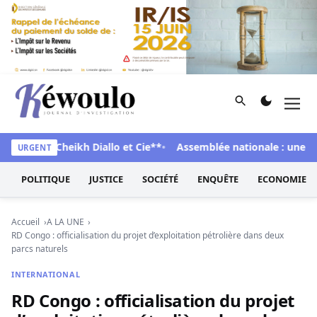
Aller au contenu
Rechercher
Men
Kéwoulo, le premier site d'information et d'investigation d
 Pape Cheikh Diallo et Cie**
Assemblée nationale : une session
URGENT
POLITIQUE
JUSTICE
SOCIÉTÉ
ENQUÊTE
ECONOMIE
Accueil
A LA UNE
RD Congo : officialisation du projet d’exploitation pétrolière dans deux
parcs naturels
INTERNATIONAL
RD Congo : officialisation du projet