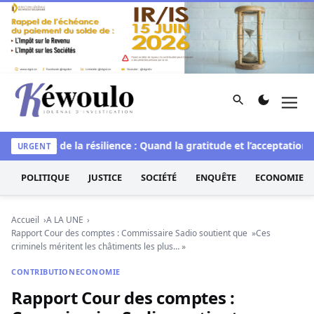
Aller au contenu
Rechercher
Men
Kéwoulo, le premier site d'information et d'investigation d
le
L’art de la résilience : Quand la gratitude et l’acceptation tr
URGENT
POLITIQUE
JUSTICE
SOCIÉTÉ
ENQUÊTE
ECONOMIE
Accueil
A LA UNE
Rapport Cour des comptes : Commissaire Sadio soutient que »Ces
criminels méritent les châtiments les plus… »
CONTRIBUTION
ECONOMIE
Rapport Cour des comptes :