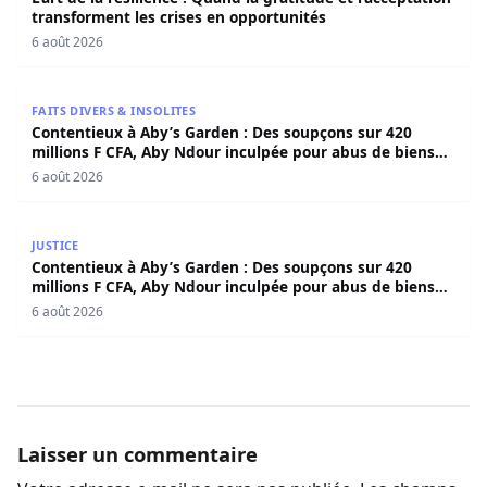
transforment les crises en opportunités
6 août 2026
Contentieux à Aby’s Garden : Des soupçons sur 420 milli
FAITS DIVERS & INSOLITES
Contentieux à Aby’s Garden : Des soupçons sur 420
millions F CFA, Aby Ndour inculpée pour abus de biens
sociaux
6 août 2026
Contentieux à Aby’s Garden : Des soupçons sur 420 milli
JUSTICE
Contentieux à Aby’s Garden : Des soupçons sur 420
millions F CFA, Aby Ndour inculpée pour abus de biens
sociaux
6 août 2026
Laisser un commentaire