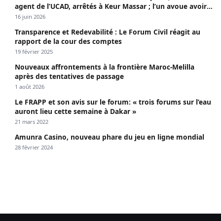
agent de l’UCAD, arrêtés à Keur Massar ; l’un avoue avoir
propagé le VIH depuis 2018
16 juin 2026
Transparence et Redevabilité : Le Forum Civil réagit au
rapport de la cour des comptes
19 février 2025
Nouveaux affrontements à la frontière Maroc-Melilla
après des tentatives de passage
1 août 2026
Le FRAPP et son avis sur le forum: « trois forums sur l’eau
auront lieu cette semaine à Dakar »
21 mars 2022
Amunra Casino, nouveau phare du jeu en ligne mondial
28 février 2024