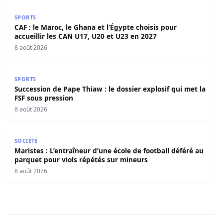
CAF : le Maroc, le Ghana et l’Égypte choisis pour accueill
SPORTS
CAF : le Maroc, le Ghana et l’Égypte choisis pour
accueillir les CAN U17, U20 et U23 en 2027
8 août 2026
Succession de Pape Thiaw : le dossier explosif qui met la
SPORTS
Succession de Pape Thiaw : le dossier explosif qui met la
FSF sous pression
8 août 2026
Maristes : L’entraîneur d’une école de football déféré au
SOCIÉTÉ
Maristes : L’entraîneur d’une école de football déféré au
parquet pour viols répétés sur mineurs
8 août 2026