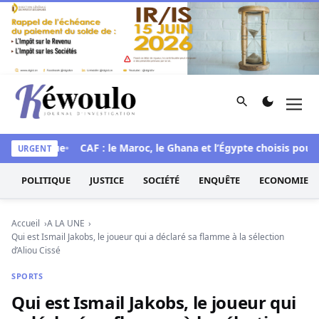
Aller au contenu
Rechercher
Men
Kéwoulo, le premier site d'information et d'investigation d
historique
CAF : le Maroc, le Ghana et l’Égypte choisis pour acc
URGENT
POLITIQUE
JUSTICE
SOCIÉTÉ
ENQUÊTE
ECONOMIE
Accueil
A LA UNE
Qui est Ismail Jakobs, le joueur qui a déclaré sa flamme à la sélection
d’Aliou Cissé
SPORTS
Qui est Ismail Jakobs, le joueur qui