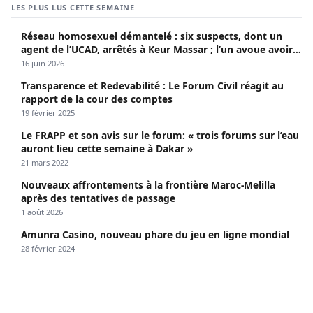
LES PLUS LUS CETTE SEMAINE
Réseau homosexuel démantelé : six suspects, dont un
agent de l’UCAD, arrêtés à Keur Massar ; l’un avoue avoir
propagé le VIH depuis 2018
16 juin 2026
Transparence et Redevabilité : Le Forum Civil réagit au
rapport de la cour des comptes
19 février 2025
Le FRAPP et son avis sur le forum: « trois forums sur l’eau
auront lieu cette semaine à Dakar »
21 mars 2022
Nouveaux affrontements à la frontière Maroc-Melilla
après des tentatives de passage
1 août 2026
Amunra Casino, nouveau phare du jeu en ligne mondial
28 février 2024