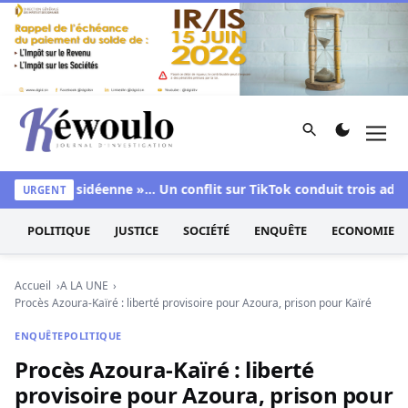
Aller au contenu
Rechercher
Men
Kéwoulo, le premier site d'information et d'investigation d
nne », « sidéenne »… Un conflit sur TikTok conduit trois adoles
URGENT
POLITIQUE
JUSTICE
SOCIÉTÉ
ENQUÊTE
ECONOMIE
Accueil
A LA UNE
Procès Azoura-Kaïré : liberté provisoire pour Azoura, prison pour Kaïré
ENQUÊTE
POLITIQUE
Procès Azoura-Kaïré : liberté
provisoire pour Azoura, prison pour