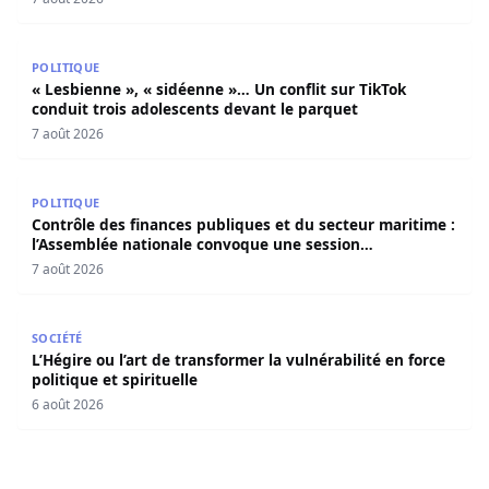
« Lesbienne », « sidéenne »… Un conflit sur TikTok condui
POLITIQUE
« Lesbienne », « sidéenne »… Un conflit sur TikTok
conduit trois adolescents devant le parquet
7 août 2026
Contrôle des finances publiques et du secteur maritime 
POLITIQUE
Contrôle des finances publiques et du secteur maritime :
l’Assemblée nationale convoque une session
extraordinaire
7 août 2026
L’Hégire ou l’art de transformer la vulnérabilité en force po
SOCIÉTÉ
L’Hégire ou l’art de transformer la vulnérabilité en force
politique et spirituelle
6 août 2026