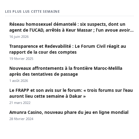
LES PLUS LUS CETTE SEMAINE
Réseau homosexuel démantelé : six suspects, dont un
agent de l’UCAD, arrêtés à Keur Massar ; l’un avoue avoir
propagé le VIH depuis 2018
16 juin 2026
Transparence et Redevabilité : Le Forum Civil réagit au
rapport de la cour des comptes
19 février 2025
Nouveaux affrontements à la frontière Maroc-Melilla
après des tentatives de passage
1 août 2026
Le FRAPP et son avis sur le forum: « trois forums sur l’eau
auront lieu cette semaine à Dakar »
21 mars 2022
Amunra Casino, nouveau phare du jeu en ligne mondial
28 février 2024