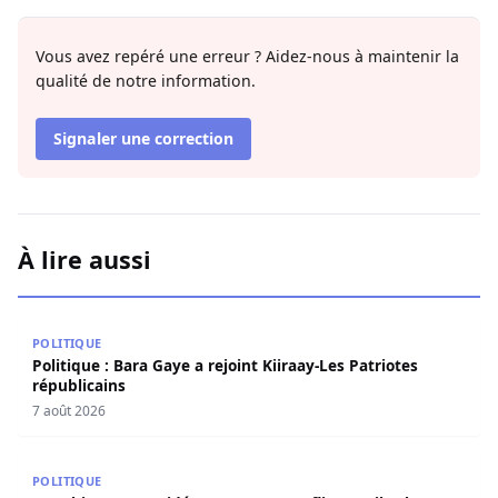
Vous avez repéré une erreur ? Aidez-nous à maintenir la
qualité de notre information.
Signaler une correction
À lire aussi
Politique : Bara Gaye a rejoint Kiiraay-Les Patriotes répub
POLITIQUE
Politique : Bara Gaye a rejoint Kiiraay-Les Patriotes
républicains
7 août 2026
« Lesbienne », « sidéenne »… Un conflit sur TikTok condui
POLITIQUE