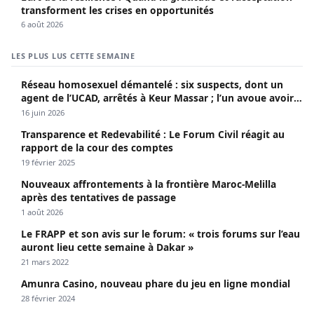
transforment les crises en opportunités
6 août 2026
LES PLUS LUS CETTE SEMAINE
Réseau homosexuel démantelé : six suspects, dont un
agent de l’UCAD, arrêtés à Keur Massar ; l’un avoue avoir
propagé le VIH depuis 2018
16 juin 2026
Transparence et Redevabilité : Le Forum Civil réagit au
rapport de la cour des comptes
19 février 2025
Nouveaux affrontements à la frontière Maroc-Melilla
après des tentatives de passage
1 août 2026
Le FRAPP et son avis sur le forum: « trois forums sur l’eau
auront lieu cette semaine à Dakar »
21 mars 2022
Amunra Casino, nouveau phare du jeu en ligne mondial
28 février 2024