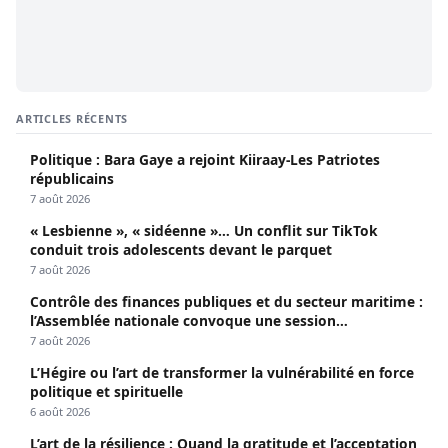
ARTICLES RÉCENTS
Politique : Bara Gaye a rejoint Kiiraay-Les Patriotes
républicains
7 août 2026
« Lesbienne », « sidéenne »… Un conflit sur TikTok
conduit trois adolescents devant le parquet
7 août 2026
Contrôle des finances publiques et du secteur maritime :
l’Assemblée nationale convoque une session
extraordinaire
7 août 2026
L’Hégire ou l’art de transformer la vulnérabilité en force
politique et spirituelle
6 août 2026
L’art de la résilience : Quand la gratitude et l’acceptation