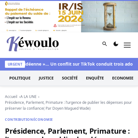
Aller au contenu
Rechercher
Men
Kéwoulo, le premier site d'information et d'investigation d
e », « sidéenne »… Un conflit sur TikTok conduit trois adolesce
URGENT
POLITIQUE
JUSTICE
SOCIÉTÉ
ENQUÊTE
ECONOMIE
Accueil
A LA UNE
Présidence, Parlement, Primature : l’urgence de publier les dépenses pour
préserver la confiance( Par Doyen Magued Wade)
CONTRIBUTION
ÉCONOMIE
Présidence, Parlement, Primature :