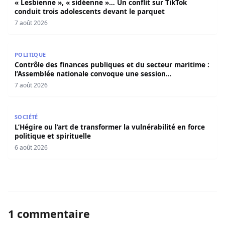
« Lesbienne », « sidéenne »… Un conflit sur TikTok
conduit trois adolescents devant le parquet
7 août 2026
Contrôle des finances publiques et du secteur maritime 
POLITIQUE
Contrôle des finances publiques et du secteur maritime :
l’Assemblée nationale convoque une session
extraordinaire
7 août 2026
L’Hégire ou l’art de transformer la vulnérabilité en force po
SOCIÉTÉ
L’Hégire ou l’art de transformer la vulnérabilité en force
politique et spirituelle
6 août 2026
1 commentaire