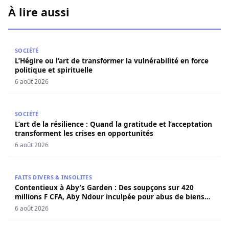
À lire aussi
L’Hégire ou l’art de transformer la vulnérabilité en force po
SOCIÉTÉ
L’Hégire ou l’art de transformer la vulnérabilité en force
politique et spirituelle
6 août 2026
L’art de la résilience : Quand la gratitude et l’acceptatio
SOCIÉTÉ
L’art de la résilience : Quand la gratitude et l’acceptation
transforment les crises en opportunités
6 août 2026
Contentieux à Aby’s Garden : Des soupçons sur 420 milli
FAITS DIVERS & INSOLITES
Contentieux à Aby’s Garden : Des soupçons sur 420
millions F CFA, Aby Ndour inculpée pour abus de biens
sociaux
6 août 2026