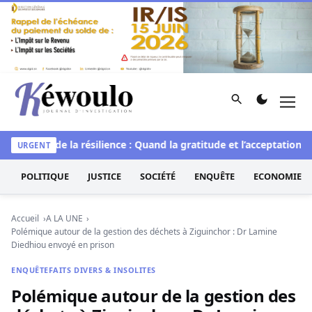
Aller au contenu
Rechercher
Men
Kéwoulo, le premier site d'information et d'investigation d
L’art de la résilience : Quand la gratitude et l’acceptation tra
URGENT
POLITIQUE
JUSTICE
SOCIÉTÉ
ENQUÊTE
ECONOMIE
Accueil
A LA UNE
Polémique autour de la gestion des déchets à Ziguinchor : Dr Lamine
Diedhiou envoyé en prison
ENQUÊTE
FAITS DIVERS & INSOLITES
Polémique autour de la gestion des