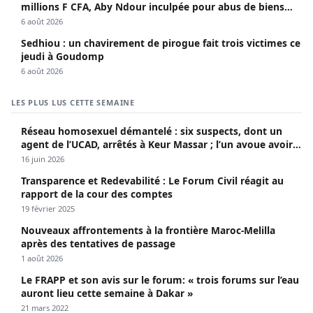
millions F CFA, Aby Ndour inculpée pour abus de biens
sociaux
6 août 2026
Sedhiou : un chavirement de pirogue fait trois victimes ce
jeudi à Goudomp
6 août 2026
LES PLUS LUS CETTE SEMAINE
Réseau homosexuel démantelé : six suspects, dont un
agent de l’UCAD, arrêtés à Keur Massar ; l’un avoue avoir
propagé le VIH depuis 2018
16 juin 2026
Transparence et Redevabilité : Le Forum Civil réagit au
rapport de la cour des comptes
19 février 2025
Nouveaux affrontements à la frontière Maroc-Melilla
après des tentatives de passage
1 août 2026
Le FRAPP et son avis sur le forum: « trois forums sur l’eau
auront lieu cette semaine à Dakar »
21 mars 2022