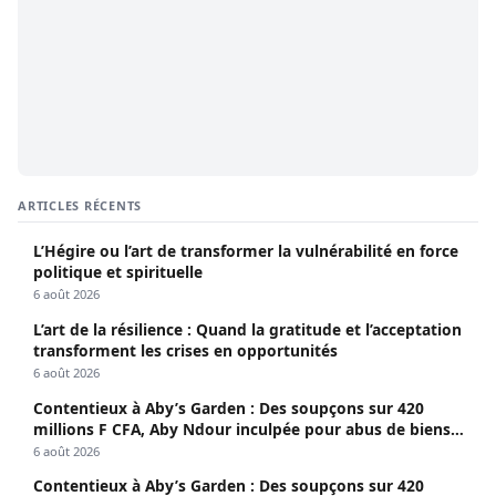
ARTICLES RÉCENTS
L’Hégire ou l’art de transformer la vulnérabilité en force
politique et spirituelle
6 août 2026
L’art de la résilience : Quand la gratitude et l’acceptation
transforment les crises en opportunités
6 août 2026
Contentieux à Aby’s Garden : Des soupçons sur 420
millions F CFA, Aby Ndour inculpée pour abus de biens
sociaux
6 août 2026
Contentieux à Aby’s Garden : Des soupçons sur 420