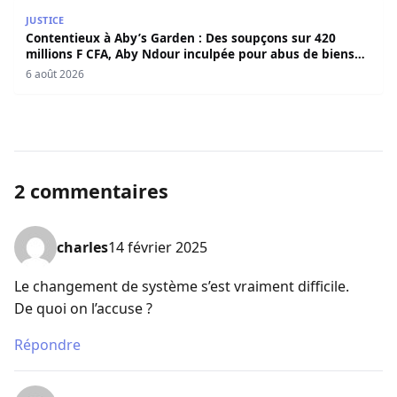
Contentieux à Aby’s Garden : Des soupçons sur 420 milli
JUSTICE
Contentieux à Aby’s Garden : Des soupçons sur 420
millions F CFA, Aby Ndour inculpée pour abus de biens
sociaux
6 août 2026
2 commentaires
charles
14 février 2025
Le changement de système s’est vraiment difficile.
De quoi on l’accuse ?
Répondre