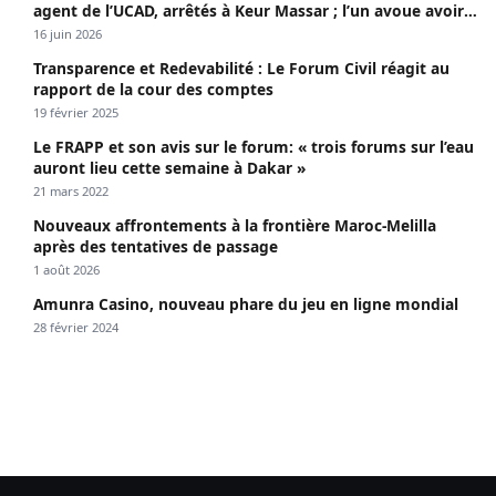
agent de l’UCAD, arrêtés à Keur Massar ; l’un avoue avoir
propagé le VIH depuis 2018
16 juin 2026
Transparence et Redevabilité : Le Forum Civil réagit au
rapport de la cour des comptes
19 février 2025
Le FRAPP et son avis sur le forum: « trois forums sur l’eau
auront lieu cette semaine à Dakar »
21 mars 2022
Nouveaux affrontements à la frontière Maroc-Melilla
après des tentatives de passage
1 août 2026
Amunra Casino, nouveau phare du jeu en ligne mondial
28 février 2024