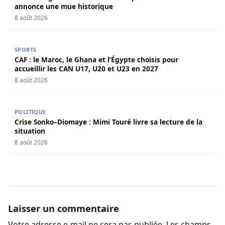
annonce une mue historique
8 août 2026
CAF : le Maroc, le Ghana et l’Égypte choisis pour accueill
SPORTS
CAF : le Maroc, le Ghana et l’Égypte choisis pour
accueillir les CAN U17, U20 et U23 en 2027
8 août 2026
Crise Sonko–Diomaye : Mimi Touré livre sa lecture de la s
POLITIQUE
Crise Sonko–Diomaye : Mimi Touré livre sa lecture de la
situation
8 août 2026
Laisser un commentaire
Votre adresse e-mail ne sera pas publiée.
Les champs