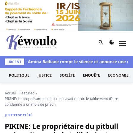
Aller au contenu
Rechercher
Men
Kéwoulo, le premier site d'information et d'investigation d
 Sénégal : Amina Badiane rompt le silence et annonce une mue 
URGENT
POLITIQUE
JUSTICE
SOCIÉTÉ
ENQUÊTE
ECONOMIE
Accueil
Featured
PIKINE: Le propriétaire du pitbull qui avait mordu le talibé vient d’etre
condamné à un mois de prison
JUSTICE
SOCIÉTÉ
PIKINE: Le propriétaire du pitbull