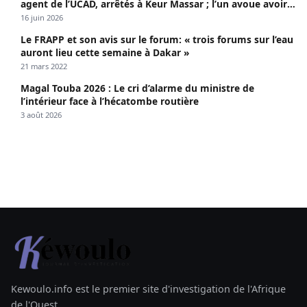
agent de l’UCAD, arrêtés à Keur Massar ; l’un avoue avoir
propagé le VIH depuis 2018
16 juin 2026
Le FRAPP et son avis sur le forum: « trois forums sur l’eau
auront lieu cette semaine à Dakar »
21 mars 2022
Magal Touba 2026 : Le cri d’alarme du ministre de
l’intérieur face à l’hécatombe routière
3 août 2026
Kewoulo.info est le premier site d'investigation de l'Afrique
de l'Ouest