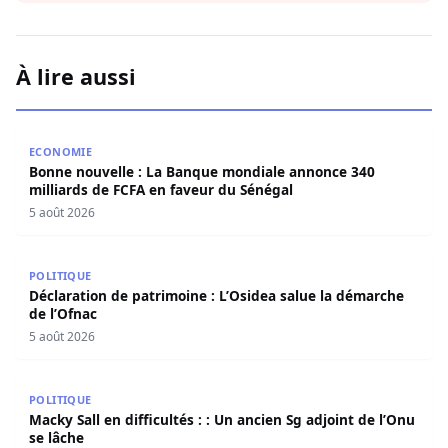
À lire aussi
Bonne nouvelle : La Banque mondiale annonce 340 millia
ECONOMIE
Bonne nouvelle : La Banque mondiale annonce 340
milliards de FCFA en faveur du Sénégal
5 août 2026
Déclaration de patrimoine : L’Osidea salue la démarche d
POLITIQUE
Déclaration de patrimoine : L’Osidea salue la démarche
de l’Ofnac
5 août 2026
Macky Sall en difficultés : : Un ancien Sg adjoint de l’Onu 
POLITIQUE
Macky Sall en difficultés : : Un ancien Sg adjoint de l’Onu
se lâche