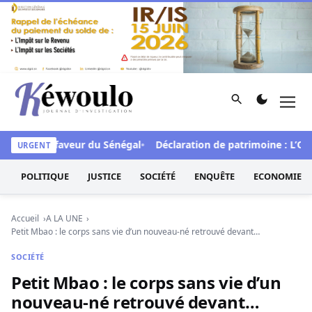
Aller au contenu
Rechercher
Men
Kéwoulo, le premier site d'information et d'investigation d
FCFA en faveur du Sénégal
Déclaration de patrimoine : L’Oside
URGENT
POLITIQUE
JUSTICE
SOCIÉTÉ
ENQUÊTE
ECONOMIE
Accueil
A LA UNE
Petit Mbao : le corps sans vie d’un nouveau-né retrouvé devant…
SOCIÉTÉ
Petit Mbao : le corps sans vie d’un
nouveau-né retrouvé devant…