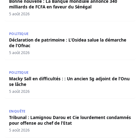
Bonne nouvelle : La Banque mondiale annonce 340
milliards de FCFA en faveur du Sénégal
5 août 2026
Déclaration de patrimoine : L’Osidea salue la démarche d
POLITIQUE
Déclaration de patrimoine : L’Osidea salue la démarche
de l’Ofnac
5 août 2026
Macky Sall en difficultés : : Un ancien Sg adjoint de l’Onu 
POLITIQUE
Macky Sall en difficultés : : Un ancien Sg adjoint de l’Onu
se lâche
5 août 2026
Tribunal : Lamignou Darou et Cie lourdement condamnés p
ENQUÊTE
Tribunal : Lamignou Darou et Cie lourdement condamnés
pour offense au chef de l’Etat
5 août 2026