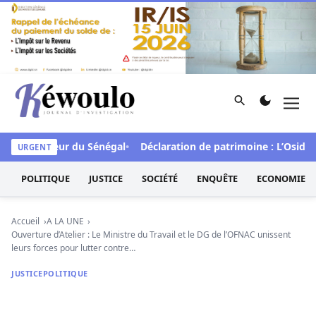
Aller au contenu
Rechercher
Men
Kéwoulo, le premier site d'information et d'investigation d
A en faveur du Sénégal
Déclaration de patrimoine : L’Osidea sa
URGENT
POLITIQUE
JUSTICE
SOCIÉTÉ
ENQUÊTE
ECONOMIE
Accueil
A LA UNE
Ouverture d’Atelier : Le Ministre du Travail et le DG de l’OFNAC unissent
leurs forces pour lutter contre…
JUSTICE
POLITIQUE