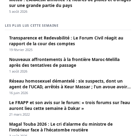
sur une grande partie du pays
5 août 2026
LES PLUS LUS CETTE SEMAINE
Transparence et Redevabilité : Le Forum Civil réagit au
rapport de la cour des comptes
19 février 2025
Nouveaux affrontements à la frontière Maroc-Melilla
après des tentatives de passage
1 août 2026
Réseau homosexuel démantelé : six suspects, dont un
agent de l’UCAD, arrêtés à Keur Massar ; l’un avoue avoir
propagé le VIH depuis 2018
16 juin 2026
Le FRAPP et son avis sur le forum: « trois forums sur l’eau
auront lieu cette semaine à Dakar »
21 mars 2022
Magal Touba 2026 : Le cri d’alarme du ministre de
l’intérieur face à l’hécatombe routière
3 août 2026