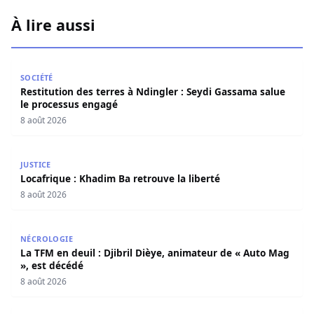
À lire aussi
Restitution des terres à Ndingler : Seydi Gassama salue 
SOCIÉTÉ
Restitution des terres à Ndingler : Seydi Gassama salue
le processus engagé
8 août 2026
Locafrique : Khadim Ba retrouve la liberté
JUSTICE
Locafrique : Khadim Ba retrouve la liberté
8 août 2026
La TFM en deuil : Djibril Dièye, animateur de « Auto Mag »
NÉCROLOGIE
La TFM en deuil : Djibril Dièye, animateur de « Auto Mag
», est décédé
8 août 2026