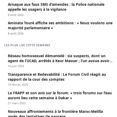
Arnaque aux faux SMS d’amendes : la Police nationale
appelle les usagers à la vigilance
8 août 2026
Aminata Touré affiche ses ambitions : « Nous voulons une
majorité parlementaire »
8 août 2026
LES PLUS LUS CETTE SEMAINE
Réseau homosexuel démantelé : six suspects, dont un
agent de l’UCAD, arrêtés à Keur Massar ; l’un avoue avoir
propagé le VIH depuis 2018
16 juin 2026
Transparence et Redevabilité : Le Forum Civil réagit au
rapport de la cour des comptes
19 février 2025
Le FRAPP et son avis sur le forum: « trois forums sur l’eau
auront lieu cette semaine à Dakar »
21 mars 2022
Nouveaux affrontements à la frontière Maroc-Melilla
après des tentatives de passage