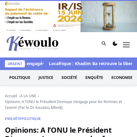
Aller au contenu
Rechercher
Men
Kéwoulo, le premier site d'information et d'investigation d
 processus engagé
Locafrique : Khadim Ba retrouve la liberté
URGENT
POLITIQUE
JUSTICE
SOCIÉTÉ
ENQUÊTE
ECONOMIE
Accueil
A LA UNE
Opinions: A l’ONU le Président Diomaye s’engage pour les femmes et
l’avenir (Par le Dr Aissatou Mbodj)
ENQUÊTE
POLITIQUE
Opinions: A l’ONU le Président