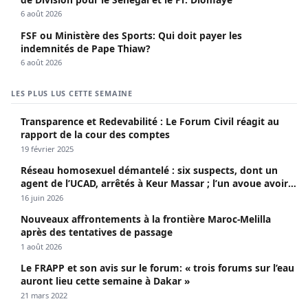
6 août 2026
FSF ou Ministère des Sports: Qui doit payer les
indemnités de Pape Thiaw?
6 août 2026
LES PLUS LUS CETTE SEMAINE
Transparence et Redevabilité : Le Forum Civil réagit au
rapport de la cour des comptes
19 février 2025
Réseau homosexuel démantelé : six suspects, dont un
agent de l’UCAD, arrêtés à Keur Massar ; l’un avoue avoir
propagé le VIH depuis 2018
16 juin 2026
Nouveaux affrontements à la frontière Maroc-Melilla
après des tentatives de passage
1 août 2026
Le FRAPP et son avis sur le forum: « trois forums sur l’eau
auront lieu cette semaine à Dakar »
21 mars 2022