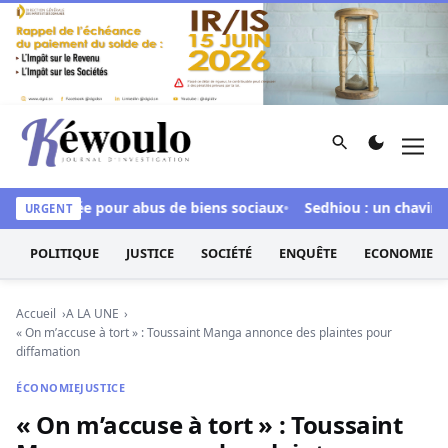
Aller au contenu
Rechercher
Men
Kéwoulo, le premier site d'information et d'investigation d
 inculpée pour abus de biens sociaux
Sedhiou : un chavirement
URGENT
POLITIQUE
JUSTICE
SOCIÉTÉ
ENQUÊTE
ECONOMIE
Accueil
A LA UNE
« On m’accuse à tort » : Toussaint Manga annonce des plaintes pour
diffamation
ÉCONOMIE
JUSTICE
« On m’accuse à tort » : Toussaint