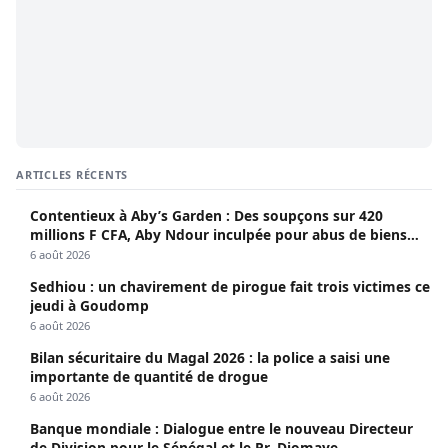
ARTICLES RÉCENTS
Contentieux à Aby’s Garden : Des soupçons sur 420
millions F CFA, Aby Ndour inculpée pour abus de biens
sociaux
6 août 2026
Sedhiou : un chavirement de pirogue fait trois victimes ce
jeudi à Goudomp
6 août 2026
Bilan sécuritaire du Magal 2026 : la police a saisi une
importante de quantité de drogue
6 août 2026
Banque mondiale : Dialogue entre le nouveau Directeur
de Division pour le Sénégal et le Pr. Diomaye