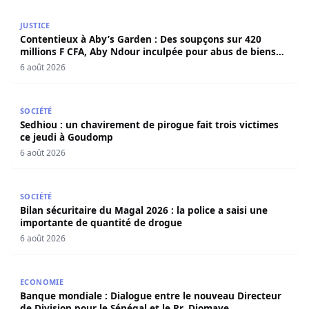
Contentieux à Aby’s Garden : Des soupçons sur 420 milli
JUSTICE
Contentieux à Aby’s Garden : Des soupçons sur 420
millions F CFA, Aby Ndour inculpée pour abus de biens
sociaux
6 août 2026
Sedhiou : un chavirement de pirogue fait trois victimes 
SOCIÉTÉ
Sedhiou : un chavirement de pirogue fait trois victimes
ce jeudi à Goudomp
6 août 2026
Bilan sécuritaire du Magal 2026 : la police a saisi une i
SOCIÉTÉ
Bilan sécuritaire du Magal 2026 : la police a saisi une
importante de quantité de drogue
6 août 2026
Banque mondiale : Dialogue entre le nouveau Directeur de
ECONOMIE
Banque mondiale : Dialogue entre le nouveau Directeur
de Division pour le Sénégal et le Pr. Diomaye