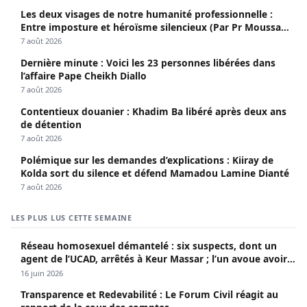
Les deux visages de notre humanité professionnelle :
Entre imposture et héroïsme silencieux (Par Pr Moussa
Seydi)
7 août 2026
Dernière minute : Voici les 23 personnes libérées dans
l’affaire Pape Cheikh Diallo
7 août 2026
Contentieux douanier : Khadim Ba libéré après deux ans
de détention
7 août 2026
Polémique sur les demandes d’explications : Kiiray de
Kolda sort du silence et défend Mamadou Lamine Dianté
7 août 2026
LES PLUS LUS CETTE SEMAINE
Réseau homosexuel démantelé : six suspects, dont un
agent de l’UCAD, arrêtés à Keur Massar ; l’un avoue avoir
propagé le VIH depuis 2018
16 juin 2026
Transparence et Redevabilité : Le Forum Civil réagit au