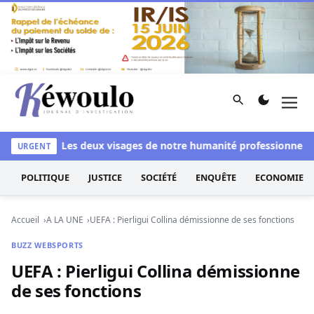
Aller au contenu
Rechercher
Men
Kéwoulo, le premier site d'information et d'investigation d
 blanchi
Les deux visages de notre humanité professionnelle : 
URGENT
POLITIQUE
JUSTICE
SOCIÉTÉ
ENQUÊTE
ECONOMIE
Accueil
A LA UNE
UEFA : Pierligui Collina démissionne de ses fonctions
BUZZ WEB
SPORTS
UEFA : Pierligui Collina démissionne
de ses fonctions