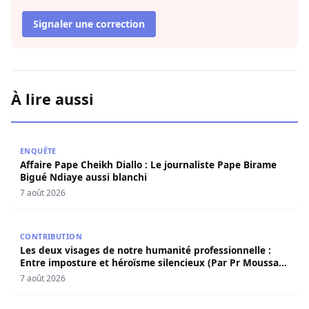
Signaler une correction
À lire aussi
Affaire Pape Cheikh Diallo : Le journaliste Pape Birame B
ENQUÊTE
Affaire Pape Cheikh Diallo : Le journaliste Pape Birame
Bigué Ndiaye aussi blanchi
7 août 2026
Les deux visages de notre humanité professionnelle : Ent
CONTRIBUTION
Les deux visages de notre humanité professionnelle :
Entre imposture et héroïsme silencieux (Par Pr Moussa
Seydi)
7 août 2026