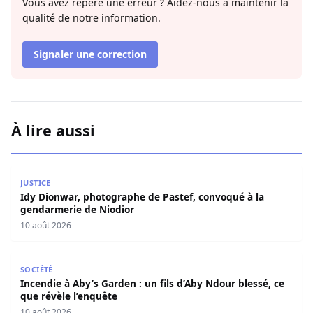
Vous avez repéré une erreur ? Aidez-nous à maintenir la
qualité de notre information.
Signaler une correction
À lire aussi
Idy Dionwar, photographe de Pastef, convoqué à la gend
JUSTICE
Idy Dionwar, photographe de Pastef, convoqué à la
gendarmerie de Niodior
10 août 2026
Incendie à Aby’s Garden : un fils d’Aby Ndour blessé, ce q
SOCIÉTÉ
Incendie à Aby’s Garden : un fils d’Aby Ndour blessé, ce
que révèle l’enquête
10 août 2026