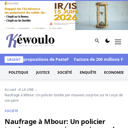
Aller au contenu
Rechercher
Men
Kéwoulo, le premier site d'information et d'investigation d
ndre les propositions de Pastef
Facture de 200 millions FCFA 
URGENT
POLITIQUE
JUSTICE
SOCIÉTÉ
ENQUÊTE
ECONOMIE
Accueil
A LA UNE
Naufrage à Mbour: Un policier tombe par mauvais surprise sur le corps de
son père
SOCIÉTÉ
Naufrage à Mbour: Un policier