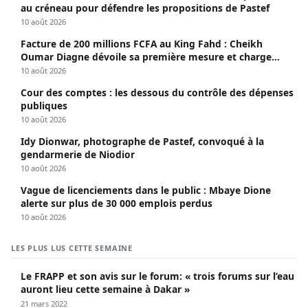
au créneau pour défendre les propositions de Pastef
10 août 2026
Facture de 200 millions FCFA au King Fahd : Cheikh
Oumar Diagne dévoile sa première mesure et charge
Diomaye et Cie
10 août 2026
Cour des comptes : les dessous du contrôle des dépenses
publiques
10 août 2026
Idy Dionwar, photographe de Pastef, convoqué à la
gendarmerie de Niodior
10 août 2026
Vague de licenciements dans le public : Mbaye Dione
alerte sur plus de 30 000 emplois perdus
10 août 2026
LES PLUS LUS CETTE SEMAINE
Le FRAPP et son avis sur le forum: « trois forums sur l’eau
auront lieu cette semaine à Dakar »
21 mars 2022