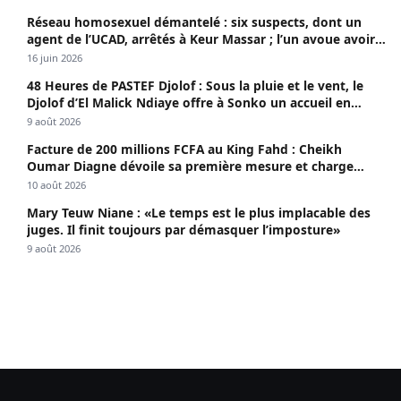
Réseau homosexuel démantelé : six suspects, dont un
agent de l’UCAD, arrêtés à Keur Massar ; l’un avoue avoir
propagé le VIH depuis 2018
16 juin 2026
48 Heures de PASTEF Djolof : Sous la pluie et le vent, le
Djolof d’El Malick Ndiaye offre à Sonko un accueil en
apothéose
9 août 2026
Facture de 200 millions FCFA au King Fahd : Cheikh
Oumar Diagne dévoile sa première mesure et charge
Diomaye et Cie
10 août 2026
Mary Teuw Niane : «Le temps est le plus implacable des
juges. Il finit toujours par démasquer l’imposture»
9 août 2026