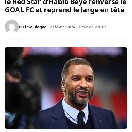
le Red Star d’Habib Bèye renverse le
GOAL FC et reprend le large en tête
Dielma Diagne
28 février 2024
1 min de lecture