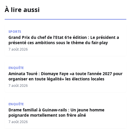
À lire aussi
Grand Prix du chef de l’Etat 61e édition : Le président a 
SPORTS
Grand Prix du chef de l’Etat 61e édition : Le président a
présenté ces ambitions sous le thème du fair-play
7 août 2026
Aminata Touré : Diomaye Faye «a toute l’année 2027 pour o
ENQUÊTE
Aminata Touré : Diomaye Faye «a toute l’année 2027 pour
organiser en toute légalité» les élections locales
7 août 2026
Drame familial à Guinaw-rails : Un jeune homme poignar
ENQUÊTE
Drame familial à Guinaw-rails : Un jeune homme
poignarde mortellement son frère aîné
7 août 2026