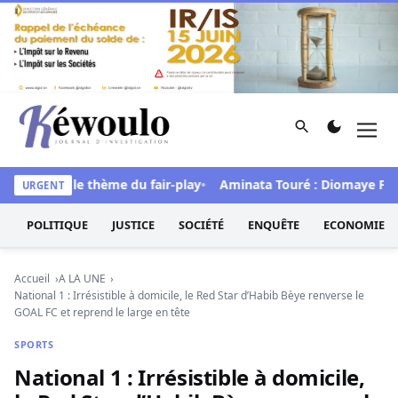
Aller au contenu
Rechercher
Men
Kéwoulo, le premier site d'information et d'investigation d
ions sous le thème du fair-play
Aminata Touré : Diomaye Faye «a
URGENT
POLITIQUE
JUSTICE
SOCIÉTÉ
ENQUÊTE
ECONOMIE
Accueil
A LA UNE
National 1 : Irrésistible à domicile, le Red Star d’Habib Bèye renverse le
GOAL FC et reprend le large en tête
SPORTS
National 1 : Irrésistible à domicile,