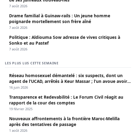
7 août 2026
Drame familial à Guinaw-rails : Un jeune homme
poignarde mortellement son frère aîné
7 août 2026
Politique : Aldiouma Sow adresse de vives critiques à
Sonko et au Pastef
7 août 2026
LES PLUS LUS CETTE SEMAINE
Réseau homosexuel démantelé : six suspects, dont un
agent de l’UCAD, arrêtés à Keur Massar ; l’un avoue avoir
propagé le VIH depuis 2018
16 juin 2026
Transparence et Redevabilité : Le Forum Civil réagit au
rapport de la cour des comptes
19 février 2025
Nouveaux affrontements à la frontière Maroc-Melilla
après des tentatives de passage
1 août 2026