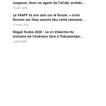
suspects, dont un agent de l’UCAD, arrêtés à
Keur Massar ; l’un avoue avoir propagé le
16 juin 2026
VIH depuis 2018
Le FRAPP et son avis sur le forum: « trois
forums sur l’eau auront lieu cette semaine à
Dakar »
21 mars 2022
Magal Touba 2026 : Le cri d’alarme du
ministre de l’intérieur face à l’hécatombe
routière
3 août 2026