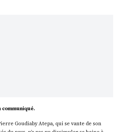
son communiqué.
Pierre Goudiaby Atepa, qui se vante de son
és du pays, n’a pas pu dissimuler sa haine à