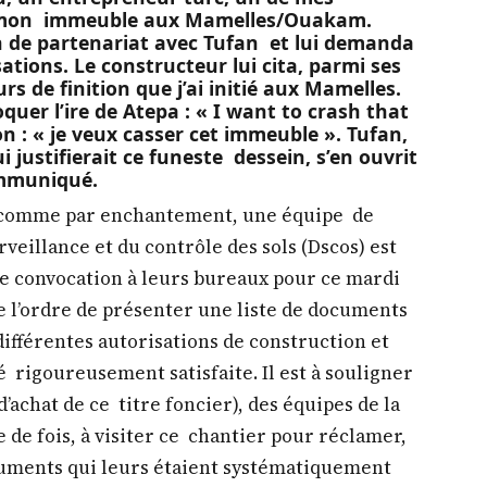
e mon immeuble aux Mamelles/Ouakam.
n de partenariat avec Tufan et lui demanda
ations. Le constructeur lui cita, parmi ses
urs de finition que j’ai initié aux Mamelles.
oquer l’ire de Atepa : « I want to crash that
ion : « je veux casser cet immeuble ». Tufan,
 justifierait ce funeste dessein, s’en ouvrit
ommuniqué.
4, comme par enchantement, une équipe de
veillance et du contrôle des sols (Dscos) est
ne convocation à leurs bureaux pour ce mardi
e l’ordre de présenter une liste de documents
différentes autorisations de construction et
é rigoureusement satisfaite. Il est à souligner
’achat de ce titre foncier), des équipes de la
e de fois, à visiter ce chantier pour réclamer,
ocuments qui leurs étaient systématiquement