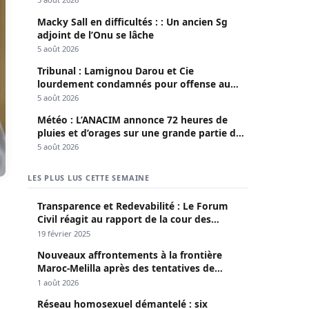
Macky Sall en difficultés : : Un ancien Sg
adjoint de l’Onu se lâche
5 août 2026
Tribunal : Lamignou Darou et Cie
lourdement condamnés pour offense au
chef de l’Etat
5 août 2026
Météo : L’ANACIM annonce 72 heures de
pluies et d’orages sur une grande partie du
pays
5 août 2026
LES PLUS LUS CETTE SEMAINE
Transparence et Redevabilité : Le Forum
Civil réagit au rapport de la cour des
comptes
19 février 2025
Nouveaux affrontements à la frontière
Maroc-Melilla après des tentatives de
passage
1 août 2026
Réseau homosexuel démantelé : six