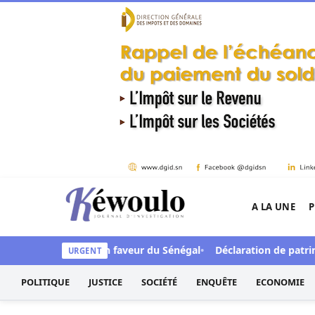
Aller au contenu
A LA UNE
P
Kéwoulo, le premier site d'information et d'inves
iards de FCFA en faveur du Sénégal
Déclaration de patrimoine 
URGENT
POLITIQUE
JUSTICE
SOCIÉTÉ
ENQUÊTE
ECONOMIE