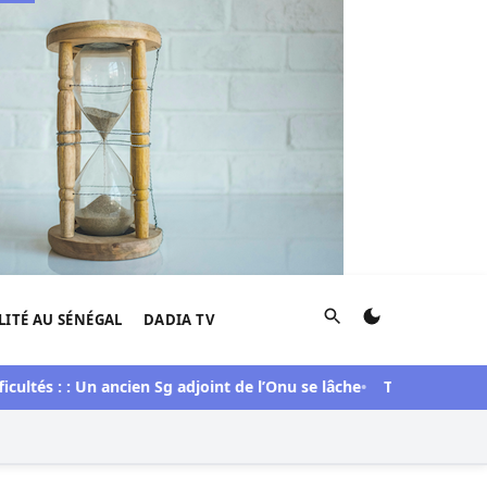
Rechercher
LITÉ AU SÉNÉGAL
DADIA TV
s : : Un ancien Sg adjoint de l’Onu se lâche
Tribunal : Lamignou