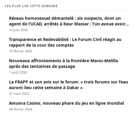
LES PLUS LUS CETTE SEMAINE
Réseau homosexuel démantelé : six suspects, dont un
agent de l’UCAD, arrêtés à Keur Massar ; l’un avoue avoir
propagé le VIH depuis 2018
16 juin 2026
Transparence et Redevabilité : Le Forum Civil réagit au
rapport de la cour des comptes
19 février 2025
Nouveaux affrontements à la frontière Maroc-Melilla
après des tentatives de passage
1 août 2026
Le FRAPP et son avis sur le forum: « trois forums sur l’eau
auront lieu cette semaine à Dakar »
21 mars 2022
Amunra Casino, nouveau phare du jeu en ligne mondial
28 février 2024