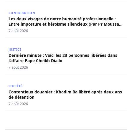
Les deux visages de notre humanité professionnelle : Ent
CONTRIBUTION
Les deux visages de notre humanité professionnelle :
Entre imposture et héroïsme silencieux (Par Pr Moussa
Seydi)
7 août 2026
Dernière minute : Voici les 23 personnes libérées dans l’a
JUSTICE
Dernière minute : Voici les 23 personnes libérées dans
l’affaire Pape Cheikh Diallo
7 août 2026
Contentieux douanier : Khadim Ba libéré après deux ans 
SOCIÉTÉ
Contentieux douanier : Khadim Ba libéré après deux ans
de détention
7 août 2026