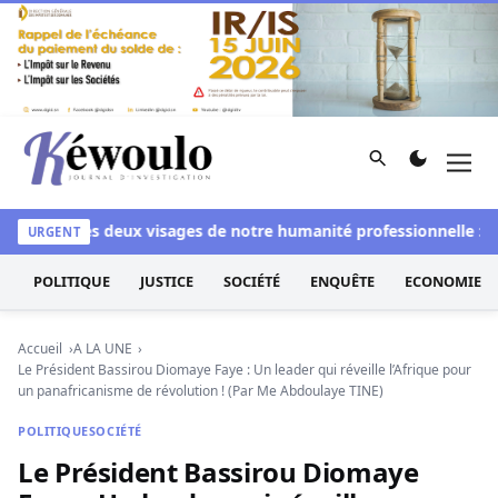
Aller au contenu
Rechercher
Men
Kéwoulo, le premier site d'information et d'investigation d
chi
Les deux visages de notre humanité professionnelle : Entre
URGENT
POLITIQUE
JUSTICE
SOCIÉTÉ
ENQUÊTE
ECONOMIE
Accueil
A LA UNE
Le Président Bassirou Diomaye Faye : Un leader qui réveille l’Afrique pour
un panafricanisme de révolution ! (Par Me Abdoulaye TINE)
POLITIQUE
SOCIÉTÉ
Le Président Bassirou Diomaye