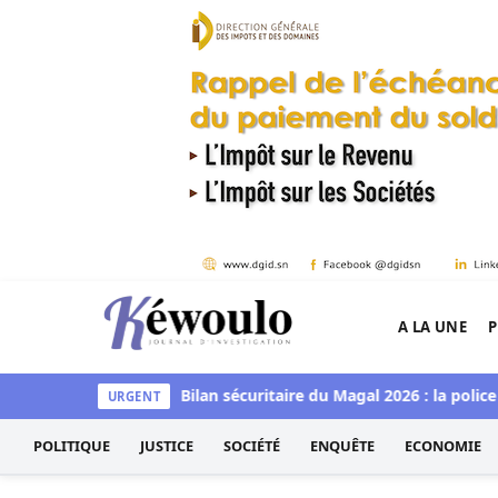
Aller au contenu
A LA UNE
P
Kéwoulo, le premier site d'information et d'inves
jeudi à Goudomp
Bilan sécuritaire du Magal 2026 : la police a sa
URGENT
POLITIQUE
JUSTICE
SOCIÉTÉ
ENQUÊTE
ECONOMIE