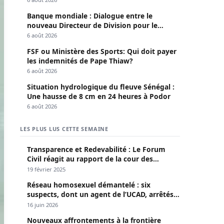
Banque mondiale : Dialogue entre le
nouveau Directeur de Division pour le
Sénégal et le Pr. Diomaye
6 août 2026
FSF ou Ministère des Sports: Qui doit payer
les indemnités de Pape Thiaw?
6 août 2026
Situation hydrologique du fleuve Sénégal :
Une hausse de 8 cm en 24 heures à Podor
6 août 2026
LES PLUS LUS CETTE SEMAINE
Transparence et Redevabilité : Le Forum
Civil réagit au rapport de la cour des
comptes
19 février 2025
Réseau homosexuel démantelé : six
suspects, dont un agent de l’UCAD, arrêtés à
Keur Massar ; l’un avoue avoir propagé le
16 juin 2026
VIH depuis 2018
Nouveaux affrontements à la frontière