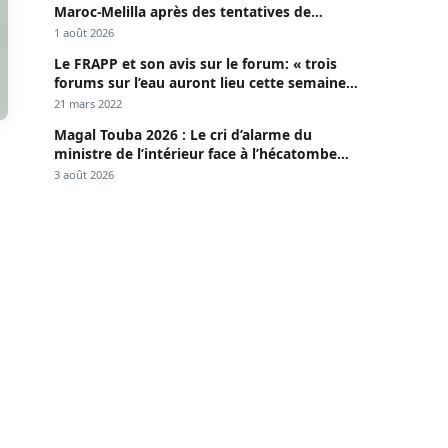
Maroc-Melilla après des tentatives de
passage
1 août 2026
Le FRAPP et son avis sur le forum: « trois
forums sur l’eau auront lieu cette semaine à
Dakar »
21 mars 2022
Magal Touba 2026 : Le cri d’alarme du
ministre de l’intérieur face à l’hécatombe
routière
3 août 2026