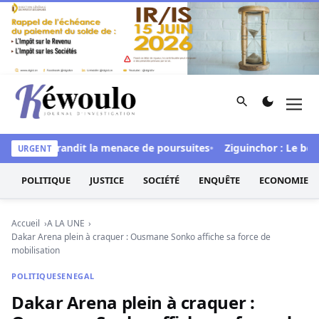
Aller au contenu
Rechercher
Men
Kéwoulo, le premier site d'information et d'investigation d
al » et brandit la menace de poursuites
Ziguinchor : Le bétail 
URGENT
POLITIQUE
JUSTICE
SOCIÉTÉ
ENQUÊTE
ECONOMIE
Accueil
A LA UNE
Dakar Arena plein à craquer : Ousmane Sonko affiche sa force de
mobilisation
POLITIQUE
SENEGAL
Dakar Arena plein à craquer :