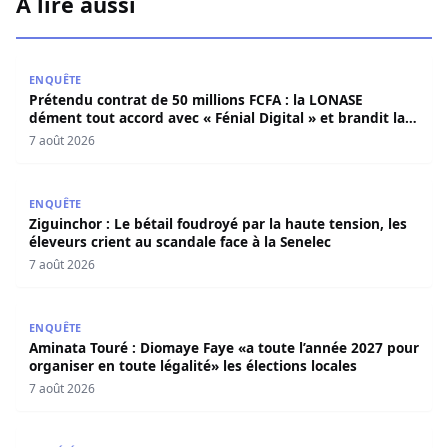
À lire aussi
Prétendu contrat de 50 millions FCFA : la LONASE dément t
ENQUÊTE
Prétendu contrat de 50 millions FCFA : la LONASE
dément tout accord avec « Fénial Digital » et brandit la
menace de poursuites
7 août 2026
Ziguinchor : Le bétail foudroyé par la haute tension, les é
ENQUÊTE
Ziguinchor : Le bétail foudroyé par la haute tension, les
éleveurs crient au scandale face à la Senelec
7 août 2026
Aminata Touré : Diomaye Faye «a toute l’année 2027 pour o
ENQUÊTE
Aminata Touré : Diomaye Faye «a toute l’année 2027 pour
organiser en toute légalité» les élections locales
7 août 2026
Thiès : Une étudiante de 23 ans arrêtée pour le meurtre