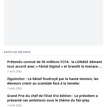
ARTICLES RÉCENTS
Prétendu contrat de 50 millions FCFA : la LONASE dément
tout accord avec « Fénial Digital » et brandit la menace de
poursuites
7 août 2026
Ziguinchor : Le bétail foudroyé par la haute tension, les
éleveurs crient au scandale face à la Senelec
7 août 2026
Grand Prix du chef de l’Etat 61e édition : Le président a
présenté ces ambitions sous le thème du fair-play
7 août 2026