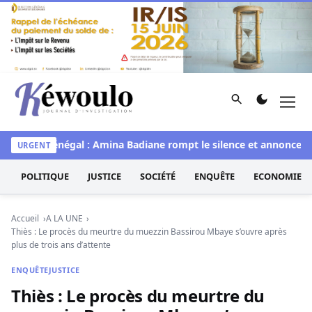
Aller au contenu
Rechercher
Men
Kéwoulo, le premier site d'information et d'investigation d
Miss Sénégal : Amina Badiane rompt le silence et annonce une
URGENT
POLITIQUE
JUSTICE
SOCIÉTÉ
ENQUÊTE
ECONOMIE
Accueil
A LA UNE
Thiès : Le procès du meurtre du muezzin Bassirou Mbaye s’ouvre après
plus de trois ans d’attente
ENQUÊTE
JUSTICE
Thiès : Le procès du meurtre du