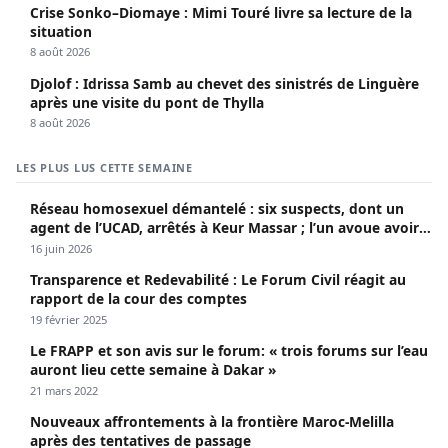
Crise Sonko–Diomaye : Mimi Touré livre sa lecture de la
situation
8 août 2026
Djolof : Idrissa Samb au chevet des sinistrés de Linguère
après une visite du pont de Thylla
8 août 2026
LES PLUS LUS CETTE SEMAINE
Réseau homosexuel démantelé : six suspects, dont un
agent de l’UCAD, arrêtés à Keur Massar ; l’un avoue avoir
propagé le VIH depuis 2018
16 juin 2026
Transparence et Redevabilité : Le Forum Civil réagit au
rapport de la cour des comptes
19 février 2025
Le FRAPP et son avis sur le forum: « trois forums sur l’eau
auront lieu cette semaine à Dakar »
21 mars 2022
Nouveaux affrontements à la frontière Maroc-Melilla
après des tentatives de passage