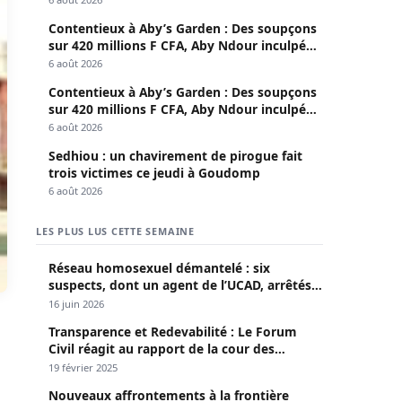
Contentieux à Aby’s Garden : Des soupçons
sur 420 millions F CFA, Aby Ndour inculpée
pour abus de biens sociaux
6 août 2026
Contentieux à Aby’s Garden : Des soupçons
sur 420 millions F CFA, Aby Ndour inculpée
pour abus de biens sociaux
6 août 2026
Sedhiou : un chavirement de pirogue fait
trois victimes ce jeudi à Goudomp
6 août 2026
LES PLUS LUS CETTE SEMAINE
Réseau homosexuel démantelé : six
suspects, dont un agent de l’UCAD, arrêtés à
Keur Massar ; l’un avoue avoir propagé le
16 juin 2026
VIH depuis 2018
Transparence et Redevabilité : Le Forum
Civil réagit au rapport de la cour des
comptes
19 février 2025
Nouveaux affrontements à la frontière