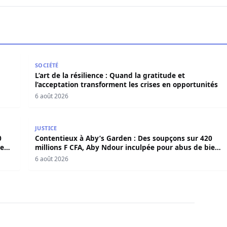
en force politique et spirituelle
L’art de la résilience : Quand la gratitude et l’acce
SOCIÉTÉ
L’art de la résilience : Quand la gratitude et
l’acceptation transforment les crises en opportunités
6 août 2026
420 millions F CFA, Aby Ndour inculpée pour abus de biens
Contentieux à Aby’s Garden : Des soupçons sur 420 
JUSTICE
0
Contentieux à Aby’s Garden : Des soupçons sur 420
iens
millions F CFA, Aby Ndour inculpée pour abus de biens
sociaux
6 août 2026