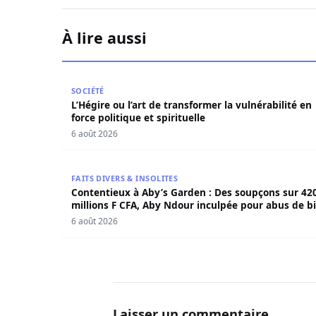
À lire aussi
L’Hégire ou l’art de transformer la vulnérabilité 
SOCIÉTÉ
L’Hégire ou l’art de transformer la vulnérabilité en
force politique et spirituelle
6 août 2026
Contentieux à Aby’s Garden : Des soupçons sur 
FAITS DIVERS & INSOLITES
Contentieux à Aby’s Garden : Des soupçons sur 42
millions F CFA, Aby Ndour inculpée pour abus de b
sociaux
6 août 2026
Laisser un commentaire