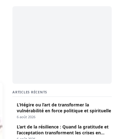
ARTICLES RÉCENTS
L’Hégire ou l’art de transformer la
vulnérabilité en force politique et spirituelle
6 août 2026
L’art de la résilience : Quand la gratitude et
l’acceptation transforment les crises en
opportunités
6 août 2026