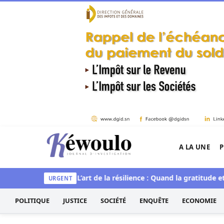
Aller au contenu
A LA UNE
P
Kéwoulo, le premier site d'information et d'inves
et spirituelle
L’art de la résilience : Quand la gratitude et l’ac
URGENT
POLITIQUE
JUSTICE
SOCIÉTÉ
ENQUÊTE
ECONOMIE