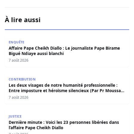
À lire aussi
Affaire Pape Cheikh Diallo : Le journaliste Pape Birame B
ENQUÊTE
Affaire Pape Cheikh Diallo : Le journaliste Pape Birame
Bigué Ndiaye aussi blanchi
7 août 2026
Les deux visages de notre humanité professionnelle : Ent
CONTRIBUTION
Les deux visages de notre humanité professionnelle :
Entre imposture et héroïsme silencieux (Par Pr Moussa
Seydi)
7 août 2026
Dernière minute : Voici les 23 personnes libérées dans l’a
JUSTICE
Dernière minute : Voici les 23 personnes libérées dans
l’affaire Pape Cheikh Diallo