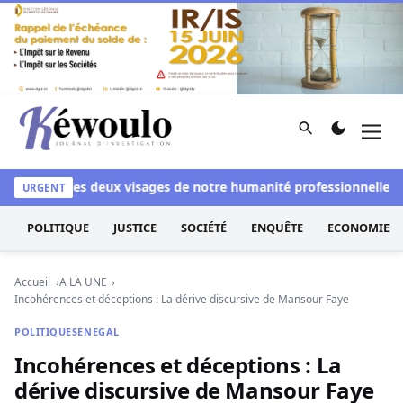
Aller au contenu
Rechercher
Men
Kéwoulo, le premier site d'information et d'investigation d
anchi
Les deux visages de notre humanité professionnelle : Ent
URGENT
POLITIQUE
JUSTICE
SOCIÉTÉ
ENQUÊTE
ECONOMIE
Accueil
A LA UNE
Incohérences et déceptions : La dérive discursive de Mansour Faye
POLITIQUE
SENEGAL
Incohérences et déceptions : La
dérive discursive de Mansour Faye