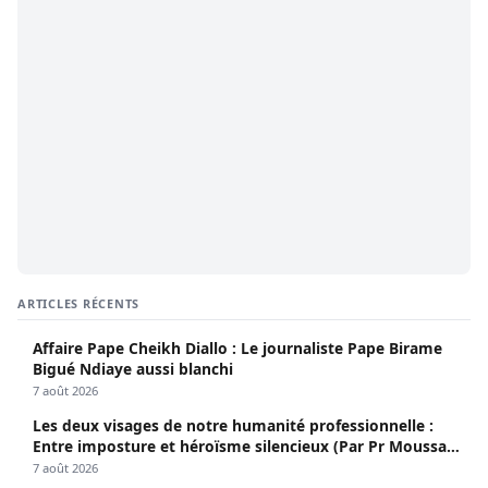
ARTICLES RÉCENTS
Affaire Pape Cheikh Diallo : Le journaliste Pape Birame
Bigué Ndiaye aussi blanchi
7 août 2026
Les deux visages de notre humanité professionnelle :
Entre imposture et héroïsme silencieux (Par Pr Moussa
Seydi)
7 août 2026