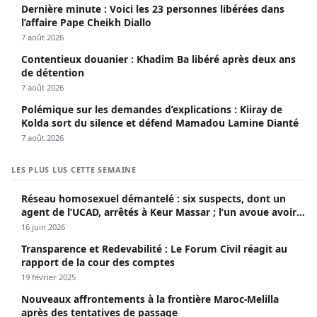
Dernière minute : Voici les 23 personnes libérées dans
l’affaire Pape Cheikh Diallo
7 août 2026
Contentieux douanier : Khadim Ba libéré après deux ans
de détention
7 août 2026
Polémique sur les demandes d’explications : Kiiray de
Kolda sort du silence et défend Mamadou Lamine Dianté
7 août 2026
LES PLUS LUS CETTE SEMAINE
Réseau homosexuel démantelé : six suspects, dont un
agent de l’UCAD, arrêtés à Keur Massar ; l’un avoue avoir
propagé le VIH depuis 2018
16 juin 2026
Transparence et Redevabilité : Le Forum Civil réagit au
rapport de la cour des comptes
19 février 2025
Nouveaux affrontements à la frontière Maroc-Melilla
après des tentatives de passage