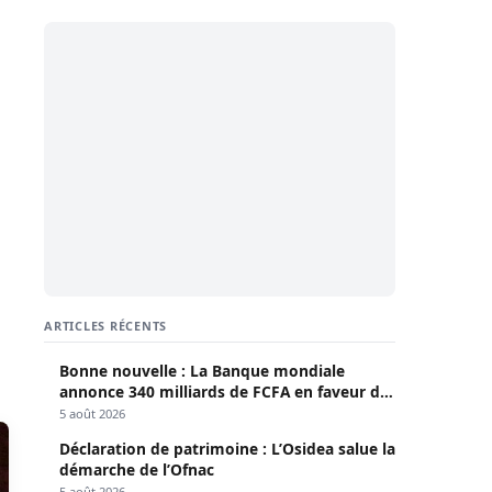
ARTICLES RÉCENTS
Bonne nouvelle : La Banque mondiale
annonce 340 milliards de FCFA en faveur du
Sénégal
5 août 2026
Déclaration de patrimoine : L’Osidea salue la
démarche de l’Ofnac
5 août 2026