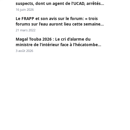
suspects, dont un agent de l’UCAD, arrêtés à
Keur Massar ; l’un avoue avoir propagé le
16 juin 2026
VIH depuis 2018
Le FRAPP et son avis sur le forum: « trois
forums sur l’eau auront lieu cette semaine à
Dakar »
21 mars 2022
Magal Touba 2026 : Le cri d’alarme du
ministre de l’intérieur face à l’hécatombe
routière
3 août 2026