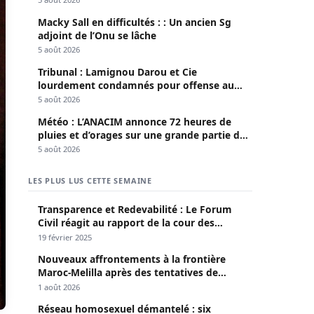
Macky Sall en difficultés : : Un ancien Sg
adjoint de l’Onu se lâche
5 août 2026
Tribunal : Lamignou Darou et Cie
lourdement condamnés pour offense au
chef de l’Etat
5 août 2026
Météo : L’ANACIM annonce 72 heures de
pluies et d’orages sur une grande partie du
pays
5 août 2026
LES PLUS LUS CETTE SEMAINE
Transparence et Redevabilité : Le Forum
Civil réagit au rapport de la cour des
comptes
19 février 2025
Nouveaux affrontements à la frontière
Maroc-Melilla après des tentatives de
passage
1 août 2026
Réseau homosexuel démantelé : six