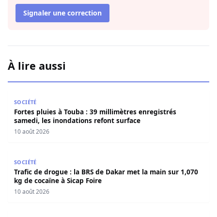
Signaler une correction
À lire aussi
Fortes pluies à Touba : 39 millimètres enregistrés samedi
SOCIÉTÉ
Fortes pluies à Touba : 39 millimètres enregistrés
samedi, les inondations refont surface
10 août 2026
Trafic de drogue : la BRS de Dakar met la main sur 1,070 
SOCIÉTÉ
Trafic de drogue : la BRS de Dakar met la main sur 1,070
kg de cocaïne à Sicap Foire
10 août 2026
48 Heures de PASTEF Djolof : Sous la pluie et le vent, le 