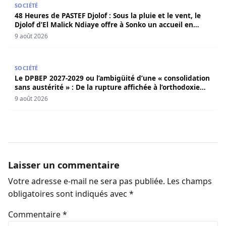
SOCIÉTÉ
48 Heures de PASTEF Djolof : Sous la pluie et le vent, le
Djolof d’El Malick Ndiaye offre à Sonko un accueil en
apothéose
9 août 2026
Le DPBEP 2027-2029 ou l’ambigüité d’une « consolidation s
SOCIÉTÉ
Le DPBEP 2027-2029 ou l’ambigüité d’une « consolidation
sans austérité » : De la rupture affichée à l’orthodoxie
budgétaire, une analyse critique de la trajectoire
9 août 2026
économique sénégalaise (Par Dr. Seydina Oumar Seye)
Laisser un commentaire
Votre adresse e-mail ne sera pas publiée.
Les champs
obligatoires sont indiqués avec
*
Commentaire
*