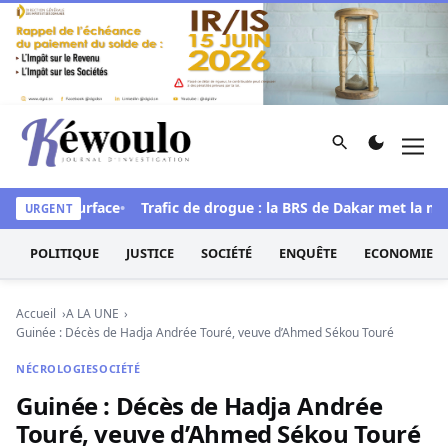
Aller au contenu
Rechercher
Men
Kéwoulo, le premier site d'information et d'investigation d
 refont surface
Trafic de drogue : la BRS de Dakar met la main s
URGENT
POLITIQUE
JUSTICE
SOCIÉTÉ
ENQUÊTE
ECONOMIE
Accueil
A LA UNE
Guinée : Décès de Hadja Andrée Touré, veuve d’Ahmed Sékou Touré
NÉCROLOGIE
SOCIÉTÉ
Guinée : Décès de Hadja Andrée
Touré, veuve d’Ahmed Sékou Touré