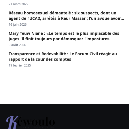
21 mars 2022
Réseau homosexuel démantelé : six suspects, dont un
agent de l’UCAD, arrêtés à Keur Massar ; l’un avoue avoir
propagé le VIH depuis 2018
16 juin 2026
Mary Teuw Niane : «Le temps est le plus implacable des
juges. Il finit toujours par démasquer l’imposture»
9 août 2026
Transparence et Redevabilité : Le Forum Civil réagit au
rapport de la cour des comptes
19 février 2025