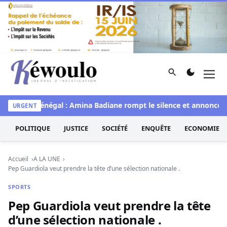
Aller au contenu
Rechercher
Men
Kéwoulo, le premier site d'information et d'investigation d
Miss Sénégal : Amina Badiane rompt le silence et annonce une
URGENT
POLITIQUE
JUSTICE
SOCIÉTÉ
ENQUÊTE
ECONOMIE
Accueil
A LA UNE
Pep Guardiola veut prendre la tête d’une sélection nationale .
SPORTS
Pep Guardiola veut prendre la tête
d’une sélection nationale .