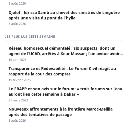
8 août 2026
Djolof : Idrissa Samb au chevet des sinistrés de Linguère
après une visite du pont de Thylla
8 août 2026
LES PLUS LUS CETTE SEMAINE
Réseau homosexuel démantelé : six suspects, dont un
agent de l’UCAD, arrêtés à Keur Massar ; l’un avoue avoir
propagé le VIH depuis 2018
16 juin 2026
Transparence et Redevabilité : Le Forum Civil réagit au
rapport de la cour des comptes
19 février 2025
Le FRAPP et son avis sur le forum: « trois forums sur l’eau
auront lieu cette semaine à Dakar »
21 mars 2022
Nouveaux affrontements à la frontière Maroc-Melilla
après des tentatives de passage
1 août 2026