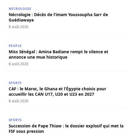
Nécrologie : Décès de l’imam Youssoupha Sarr de Guédi
NÉCROLOGIE
Nécrologie : Décès de l’imam Youssoupha Sarr de
Guédiawaye
8 août 2026
Miss Sénégal : Amina Badiane rompt le silence et annon
PEOPLE
Miss Sénégal : Amina Badiane rompt le silence et
annonce une mue historique
8 août 2026
CAF : le Maroc, le Ghana et l’Égypte choisis pour accueill
SPORTS
CAF : le Maroc, le Ghana et l’Égypte choisis pour
accueillir les CAN U17, U20 et U23 en 2027
8 août 2026
Succession de Pape Thiaw : le dossier explosif qui met la
SPORTS
Succession de Pape Thiaw : le dossier explosif qui met la
FSF sous pression