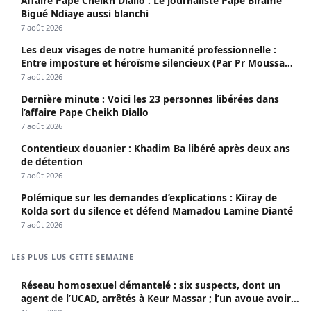
Affaire Pape Cheikh Diallo : Le journaliste Pape Birame
Bigué Ndiaye aussi blanchi
7 août 2026
Les deux visages de notre humanité professionnelle :
Entre imposture et héroïsme silencieux (Par Pr Moussa
Seydi)
7 août 2026
Dernière minute : Voici les 23 personnes libérées dans
l’affaire Pape Cheikh Diallo
7 août 2026
Contentieux douanier : Khadim Ba libéré après deux ans
de détention
7 août 2026
Polémique sur les demandes d’explications : Kiiray de
Kolda sort du silence et défend Mamadou Lamine Dianté
7 août 2026
LES PLUS LUS CETTE SEMAINE
Réseau homosexuel démantelé : six suspects, dont un
agent de l’UCAD, arrêtés à Keur Massar ; l’un avoue avoir