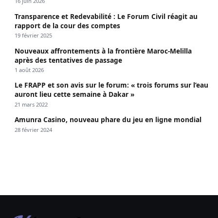
propagé le VIH depuis 2018
16 juin 2026
Transparence et Redevabilité : Le Forum Civil réagit au
rapport de la cour des comptes
19 février 2025
Nouveaux affrontements à la frontière Maroc-Melilla
après des tentatives de passage
1 août 2026
Le FRAPP et son avis sur le forum: « trois forums sur l’eau
auront lieu cette semaine à Dakar »
21 mars 2022
Amunra Casino, nouveau phare du jeu en ligne mondial
28 février 2024