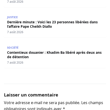
Seydi)
7 août 2026
Dernière minute : Voici les 23 personnes libérées dans l’a
JUSTICE
Dernière minute : Voici les 23 personnes libérées dans
l’affaire Pape Cheikh Diallo
7 août 2026
Contentieux douanier : Khadim Ba libéré après deux ans 
SOCIÉTÉ
Contentieux douanier : Khadim Ba libéré après deux ans
de détention
7 août 2026
Laisser un commentaire
Votre adresse e-mail ne sera pas publiée.
Les champs
obligatoires sont indiqués avec
*