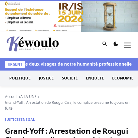
Aller au contenu
Rechercher
Men
Kéwoulo, le premier site d'information et d'investigation d
nchi
Les deux visages de notre humanité professionnelle : Entr
URGENT
POLITIQUE
JUSTICE
SOCIÉTÉ
ENQUÊTE
ECONOMIE
Accueil
A LA UNE
Grand-Yoff : Arrestation de Rougui Ciss, le complice présumé toujours en
fuite
JUSTICE
SENEGAL
Grand-Yoff : Arrestation de Rougui