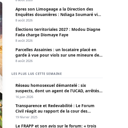
Apres son Limogeage a la Direction des
Enquêtes douanières : Ndiaga Soumaré vide
son sac
8 août 2026
Élections territoriales 2027 : Modou Diagne
Fada charge Diomaye Faye
8 août 2026
Parcelles Assainies : un locataire placé en
garde à vue pour viols sur une mineure de
13 ans
8 août 2026
LES PLUS LUS CETTE SEMAINE
Réseau homosexuel démantelé : six
suspects, dont un agent de l’UCAD, arrêtés à
Keur Massar ; l’un avoue avoir propagé le
16 juin 2026
VIH depuis 2018
Transparence et Redevabilité : Le Forum
Civil réagit au rapport de la cour des
comptes
19 février 2025
Le FRAPP et son avis sur le forum: « trois