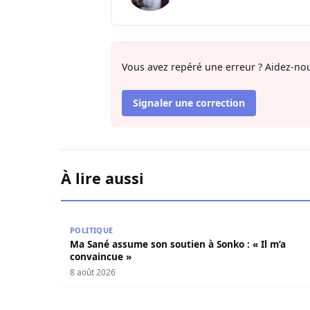
Vous avez repéré une erreur ? Aidez-nou
Signaler une correction
À lire aussi
Ma Sané assume son soutien à Sonko : « Il m’a 
POLITIQUE
Ma Sané assume son soutien à Sonko : « Il m’a
convaincue »
8 août 2026
Élections territoriales 2027 : Modou Diagne Fa