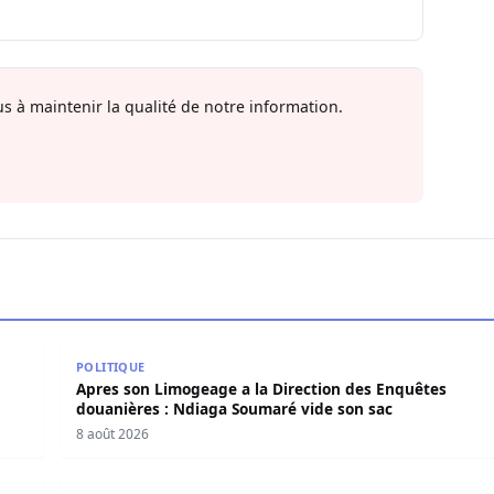
s à maintenir la qualité de notre information.
convaincue »
Apres son Limogeage a la Direction des Enquêtes d
POLITIQUE
Apres son Limogeage a la Direction des Enquêtes
douanières : Ndiaga Soumaré vide son sac
8 août 2026
da charge Diomaye Faye
Parcelles Assainies : un locataire placé en garde à 