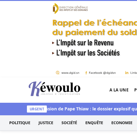
Aller au contenu
A LA UNE
P
Kéwoulo, le premier site d'information et d'inves
incue »
Succession de Pape Thiaw : le dossier explosif qui met 
URGENT
POLITIQUE
JUSTICE
SOCIÉTÉ
ENQUÊTE
ECONOMIE