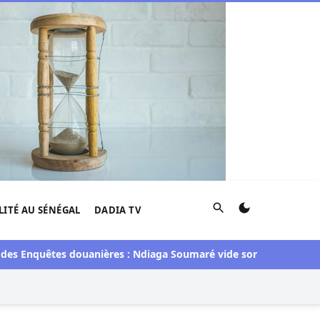
Rechercher
LITÉ AU SÉNÉGAL
DADIA TV
nquêtes douanières : Ndiaga Soumaré vide son sac
Élections t