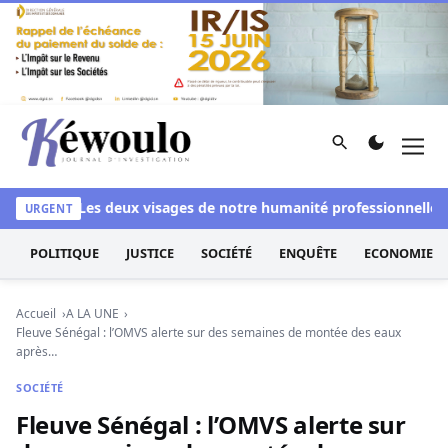
Aller au contenu
Rechercher
Men
Kéwoulo, le premier site d'information et d'investigation d
anchi
Les deux visages de notre humanité professionnelle : Ent
URGENT
POLITIQUE
JUSTICE
SOCIÉTÉ
ENQUÊTE
ECONOMIE
Accueil
A LA UNE
Fleuve Sénégal : l’OMVS alerte sur des semaines de montée des eaux
après…
SOCIÉTÉ
Fleuve Sénégal : l’OMVS alerte sur