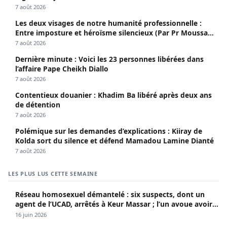
7 août 2026
Les deux visages de notre humanité professionnelle :
Entre imposture et héroïsme silencieux (Par Pr Moussa
Seydi)
7 août 2026
Dernière minute : Voici les 23 personnes libérées dans
l’affaire Pape Cheikh Diallo
7 août 2026
Contentieux douanier : Khadim Ba libéré après deux ans
de détention
7 août 2026
Polémique sur les demandes d’explications : Kiiray de
Kolda sort du silence et défend Mamadou Lamine Dianté
7 août 2026
LES PLUS LUS CETTE SEMAINE
Réseau homosexuel démantelé : six suspects, dont un
agent de l’UCAD, arrêtés à Keur Massar ; l’un avoue avoir
propagé le VIH depuis 2018
16 juin 2026