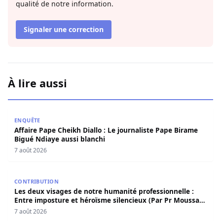
qualité de notre information.
Signaler une correction
À lire aussi
Affaire Pape Cheikh Diallo : Le journaliste Pape Birame B
ENQUÊTE
Affaire Pape Cheikh Diallo : Le journaliste Pape Birame
Bigué Ndiaye aussi blanchi
7 août 2026
Les deux visages de notre humanité professionnelle : Ent
CONTRIBUTION
Les deux visages de notre humanité professionnelle :
Entre imposture et héroïsme silencieux (Par Pr Moussa
Seydi)
7 août 2026