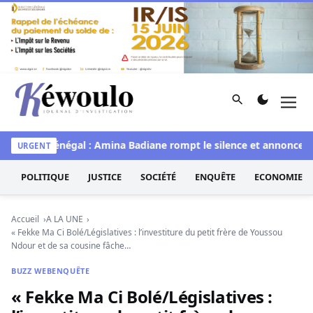
Aller au contenu
Rechercher
Men
Kéwoulo, le premier site d'information et d'investigation d
Miss Sénégal : Amina Badiane rompt le silence et annonce une
URGENT
POLITIQUE
JUSTICE
SOCIÉTÉ
ENQUÊTE
ECONOMIE
Accueil
A LA UNE
« Fekke Ma Ci Bolé/Législatives : l’investiture du petit frère de Youssou
Ndour et de sa cousine fâche…
BUZZ WEB
ENQUÊTE
« Fekke Ma Ci Bolé/Législatives :