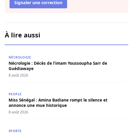
Signaler une correction
À lire aussi
Nécrologie : Décès de l’imam Youssoupha Sarr de Guédi
NÉCROLOGIE
Nécrologie : Décès de l’imam Youssoupha Sarr de
Guédiawaye
8 août 2026
Miss Sénégal : Amina Badiane rompt le silence et annon
PEOPLE
Miss Sénégal : Amina Badiane rompt le silence et
annonce une mue historique
8 août 2026
CAF : le Maroc, le Ghana et l’Égypte choisis pour accueill
SPORTS