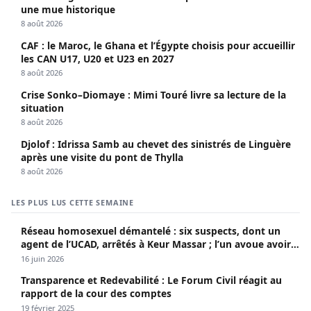
une mue historique
8 août 2026
CAF : le Maroc, le Ghana et l’Égypte choisis pour accueillir
les CAN U17, U20 et U23 en 2027
8 août 2026
Crise Sonko–Diomaye : Mimi Touré livre sa lecture de la
situation
8 août 2026
Djolof : Idrissa Samb au chevet des sinistrés de Linguère
après une visite du pont de Thylla
8 août 2026
LES PLUS LUS CETTE SEMAINE
Réseau homosexuel démantelé : six suspects, dont un
agent de l’UCAD, arrêtés à Keur Massar ; l’un avoue avoir
propagé le VIH depuis 2018
16 juin 2026
Transparence et Redevabilité : Le Forum Civil réagit au
rapport de la cour des comptes
19 février 2025