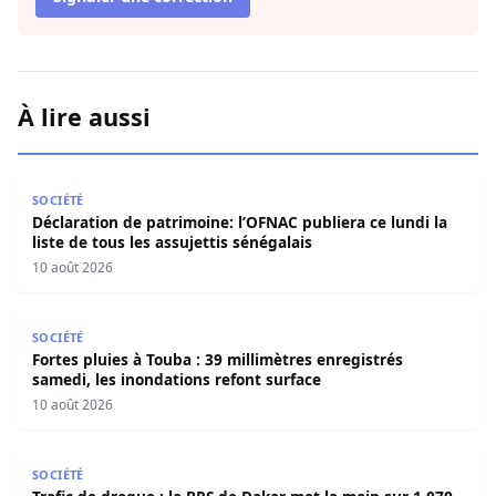
À lire aussi
Déclaration de patrimoine: l’OFNAC publiera ce lundi la lis
SOCIÉTÉ
Déclaration de patrimoine: l’OFNAC publiera ce lundi la
liste de tous les assujettis sénégalais
10 août 2026
Fortes pluies à Touba : 39 millimètres enregistrés samedi
SOCIÉTÉ
Fortes pluies à Touba : 39 millimètres enregistrés
samedi, les inondations refont surface
10 août 2026
Trafic de drogue : la BRS de Dakar met la main sur 1,070 
SOCIÉTÉ