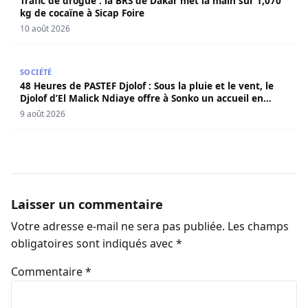
Trafic de drogue : la BRS de Dakar met la main sur 1,070
kg de cocaïne à Sicap Foire
10 août 2026
48 Heures de PASTEF Djolof : Sous la pluie et le vent, le 
SOCIÉTÉ
48 Heures de PASTEF Djolof : Sous la pluie et le vent, le
Djolof d’El Malick Ndiaye offre à Sonko un accueil en
apothéose
9 août 2026
Laisser un commentaire
Votre adresse e-mail ne sera pas publiée.
Les champs
obligatoires sont indiqués avec
*
Commentaire
*