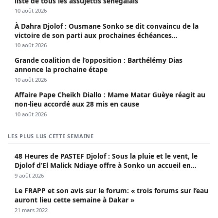
liste de tous les assujettis sénégalais
10 août 2026
À Dahra Djolof : Ousmane Sonko se dit convaincu de la
victoire de son parti aux prochaines échéances
électorales.
10 août 2026
Grande coalition de l’opposition : Barthélémy Dias
annonce la prochaine étape
10 août 2026
Affaire Pape Cheikh Diallo : Mame Matar Guèye réagit au
non-lieu accordé aux 28 mis en cause
10 août 2026
LES PLUS LUS CETTE SEMAINE
48 Heures de PASTEF Djolof : Sous la pluie et le vent, le
Djolof d’El Malick Ndiaye offre à Sonko un accueil en
apothéose
9 août 2026
Le FRAPP et son avis sur le forum: « trois forums sur l’eau
auront lieu cette semaine à Dakar »
21 mars 2022