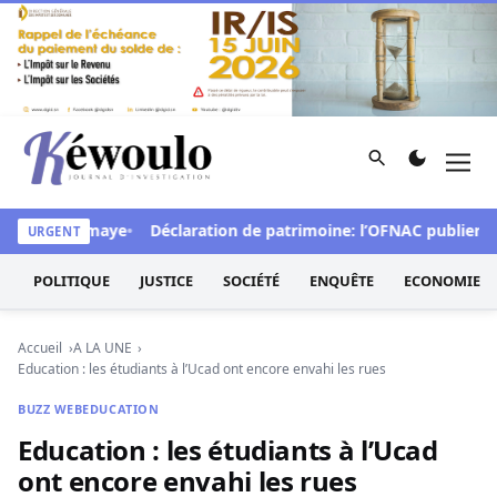
Aller au contenu
Rechercher
Men
Kéwoulo, le premier site d'information et d'investigation d
rpelle Diomaye
Déclaration de patrimoine: l’OFNAC publiera ce lu
URGENT
POLITIQUE
JUSTICE
SOCIÉTÉ
ENQUÊTE
ECONOMIE
Accueil
A LA UNE
Education : les étudiants à l’Ucad ont encore envahi les rues
BUZZ WEB
EDUCATION
Education : les étudiants à l’Ucad
ont encore envahi les rues