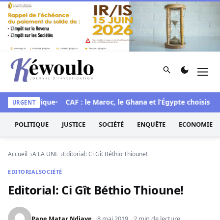
Aller au contenu
Rechercher
Men
Kéwoulo, le premier site d'information et d'investigation d
mue historique
CAF : le Maroc, le Ghana et l’Égypte choisis pour
URGENT
POLITIQUE
JUSTICE
SOCIÉTÉ
ENQUÊTE
ECONOMIE
Accueil
A LA UNE
Editorial: Ci Gît Béthio Thioune!
EDITORIAL
SOCIÉTÉ
Editorial: Ci Gît Béthio Thioune!
Pape Matar Ndiaye
8 mai 2019
2 min de lecture