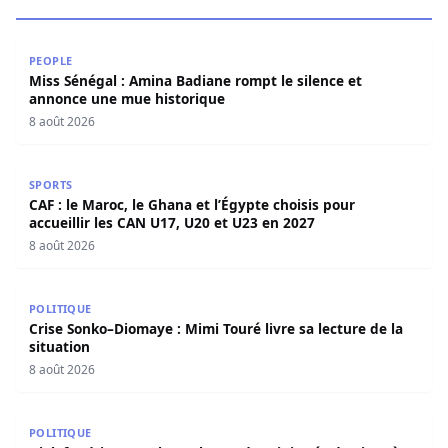
Miss Sénégal : Amina Badiane rompt le silence et annon
PEOPLE
Miss Sénégal : Amina Badiane rompt le silence et
annonce une mue historique
8 août 2026
CAF : le Maroc, le Ghana et l’Égypte choisis pour accueill
SPORTS
CAF : le Maroc, le Ghana et l’Égypte choisis pour
accueillir les CAN U17, U20 et U23 en 2027
8 août 2026
Crise Sonko–Diomaye : Mimi Touré livre sa lecture de la s
POLITIQUE
Crise Sonko–Diomaye : Mimi Touré livre sa lecture de la
situation
8 août 2026
Djolof : Idrissa Samb au chevet des sinistrés de Linguère 
POLITIQUE