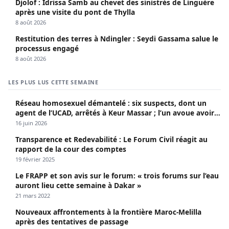
Djolof : Idrissa Samb au chevet des sinistrés de Linguère
après une visite du pont de Thylla
8 août 2026
Restitution des terres à Ndingler : Seydi Gassama salue le
processus engagé
8 août 2026
LES PLUS LUS CETTE SEMAINE
Réseau homosexuel démantelé : six suspects, dont un
agent de l’UCAD, arrêtés à Keur Massar ; l’un avoue avoir
propagé le VIH depuis 2018
16 juin 2026
Transparence et Redevabilité : Le Forum Civil réagit au
rapport de la cour des comptes
19 février 2025
Le FRAPP et son avis sur le forum: « trois forums sur l’eau
auront lieu cette semaine à Dakar »
21 mars 2022
Nouveaux affrontements à la frontière Maroc-Melilla
après des tentatives de passage