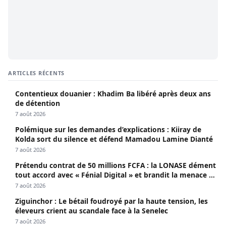
ARTICLES RÉCENTS
Contentieux douanier : Khadim Ba libéré après deux ans
de détention
7 août 2026
Polémique sur les demandes d’explications : Kiiray de
Kolda sort du silence et défend Mamadou Lamine Dianté
7 août 2026
Prétendu contrat de 50 millions FCFA : la LONASE dément
tout accord avec « Fénial Digital » et brandit la menace de
poursuites
7 août 2026
Ziguinchor : Le bétail foudroyé par la haute tension, les
éleveurs crient au scandale face à la Senelec
7 août 2026