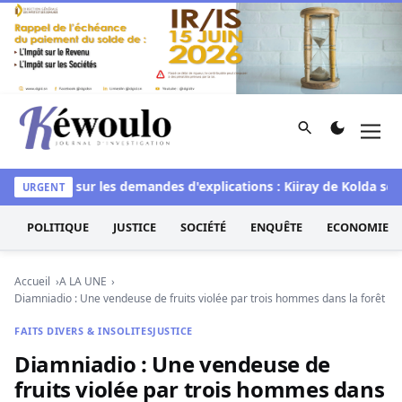
Aller au contenu
Rechercher
Men
Kéwoulo, le premier site d'information et d'investigation d
lémique sur les demandes d'explications : Kiiray de Kolda sort 
URGENT
POLITIQUE
JUSTICE
SOCIÉTÉ
ENQUÊTE
ECONOMIE
Accueil
A LA UNE
Diamniadio : Une vendeuse de fruits violée par trois hommes dans la forêt
FAITS DIVERS & INSOLITES
JUSTICE
Diamniadio : Une vendeuse de
fruits violée par trois hommes dans