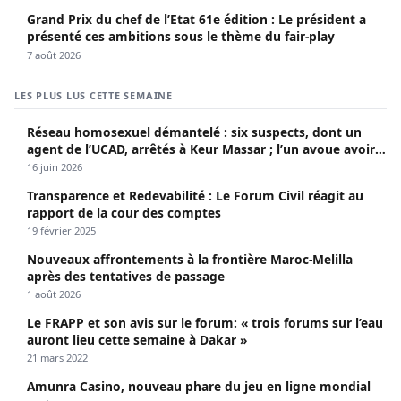
Grand Prix du chef de l’Etat 61e édition : Le président a
présenté ces ambitions sous le thème du fair-play
7 août 2026
LES PLUS LUS CETTE SEMAINE
Réseau homosexuel démantelé : six suspects, dont un
agent de l’UCAD, arrêtés à Keur Massar ; l’un avoue avoir
propagé le VIH depuis 2018
16 juin 2026
Transparence et Redevabilité : Le Forum Civil réagit au
rapport de la cour des comptes
19 février 2025
Nouveaux affrontements à la frontière Maroc-Melilla
après des tentatives de passage
1 août 2026
Le FRAPP et son avis sur le forum: « trois forums sur l’eau
auront lieu cette semaine à Dakar »
21 mars 2022
Amunra Casino, nouveau phare du jeu en ligne mondial