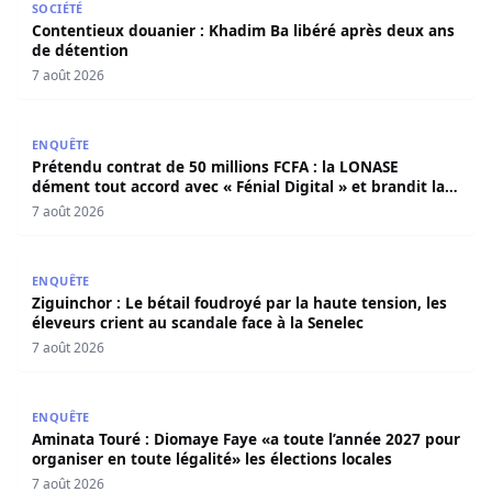
SOCIÉTÉ
Contentieux douanier : Khadim Ba libéré après deux ans
de détention
7 août 2026
Prétendu contrat de 50 millions FCFA : la LONASE dément t
ENQUÊTE
Prétendu contrat de 50 millions FCFA : la LONASE
dément tout accord avec « Fénial Digital » et brandit la
menace de poursuites
7 août 2026
Ziguinchor : Le bétail foudroyé par la haute tension, les é
ENQUÊTE
Ziguinchor : Le bétail foudroyé par la haute tension, les
éleveurs crient au scandale face à la Senelec
7 août 2026
Aminata Touré : Diomaye Faye «a toute l’année 2027 pour o
ENQUÊTE
Aminata Touré : Diomaye Faye «a toute l’année 2027 pour
organiser en toute légalité» les élections locales
7 août 2026