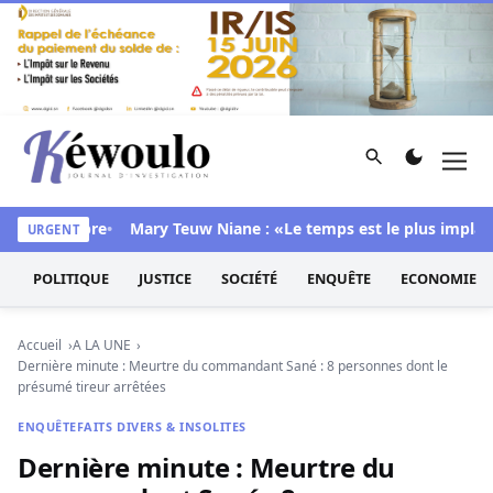
Aller au contenu
Rechercher
Men
Kéwoulo, le premier site d'information et d'investigation d
 sa chambre
Mary Teuw Niane : «Le temps est le plus implacable
URGENT
POLITIQUE
JUSTICE
SOCIÉTÉ
ENQUÊTE
ECONOMIE
Accueil
A LA UNE
Dernière minute : Meurtre du commandant Sané : 8 personnes dont le
présumé tireur arrêtées
ENQUÊTE
FAITS DIVERS & INSOLITES
Dernière minute : Meurtre du