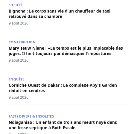
Bignona : Le corps sans vie d’un chauffeur de taxi retro
SOCIÉTÉ
Bignona : Le corps sans vie d’un chauffeur de taxi
retrouvé dans sa chambre
9 août 2026
Mary Teuw Niane : «Le temps est le plus implacable des ju
CONTRIBUTION
Mary Teuw Niane : «Le temps est le plus implacable des
juges. Il finit toujours par démasquer l’imposture»
9 août 2026
Corniche Ouest de Dakar : Le complexe Aby’s Garden réd
ENQUÊTE
Corniche Ouest de Dakar : Le complexe Aby’s Garden
réduit en cendres
9 août 2026
Ndiaganiao : Un enfant de trois ans meurt noyé dans une
FAITS DIVERS & INSOLITES
Ndiaganiao : Un enfant de trois ans meurt noyé dans
une fosse septique à Both Escale