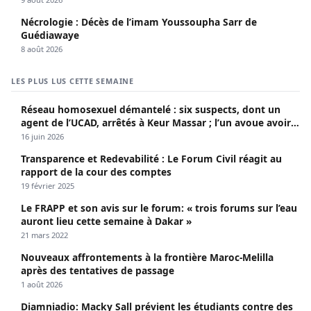
Nécrologie : Décès de l’imam Youssoupha Sarr de
Guédiawaye
8 août 2026
LES PLUS LUS CETTE SEMAINE
Réseau homosexuel démantelé : six suspects, dont un
agent de l’UCAD, arrêtés à Keur Massar ; l’un avoue avoir
propagé le VIH depuis 2018
16 juin 2026
Transparence et Redevabilité : Le Forum Civil réagit au
rapport de la cour des comptes
19 février 2025
Le FRAPP et son avis sur le forum: « trois forums sur l’eau
auront lieu cette semaine à Dakar »
21 mars 2022
Nouveaux affrontements à la frontière Maroc-Melilla
après des tentatives de passage
1 août 2026
Diamniadio: Macky Sall prévient les étudiants contre des