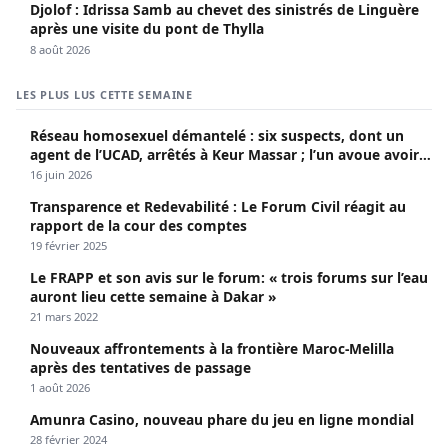
Djolof : Idrissa Samb au chevet des sinistrés de Linguère
après une visite du pont de Thylla
8 août 2026
LES PLUS LUS CETTE SEMAINE
Réseau homosexuel démantelé : six suspects, dont un
agent de l’UCAD, arrêtés à Keur Massar ; l’un avoue avoir
propagé le VIH depuis 2018
16 juin 2026
Transparence et Redevabilité : Le Forum Civil réagit au
rapport de la cour des comptes
19 février 2025
Le FRAPP et son avis sur le forum: « trois forums sur l’eau
auront lieu cette semaine à Dakar »
21 mars 2022
Nouveaux affrontements à la frontière Maroc-Melilla
après des tentatives de passage
1 août 2026
Amunra Casino, nouveau phare du jeu en ligne mondial
28 février 2024