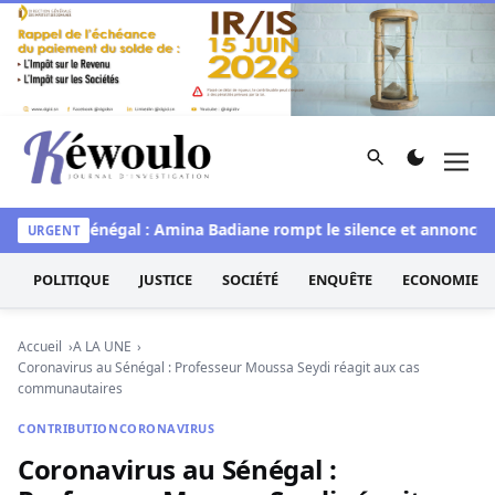
Aller au contenu
Rechercher
Men
Kéwoulo, le premier site d'information et d'investigation d
e
Miss Sénégal : Amina Badiane rompt le silence et annonce un
URGENT
POLITIQUE
JUSTICE
SOCIÉTÉ
ENQUÊTE
ECONOMIE
Accueil
A LA UNE
Coronavirus au Sénégal : Professeur Moussa Seydi réagit aux cas
communautaires
CONTRIBUTION
CORONAVIRUS
Coronavirus au Sénégal :